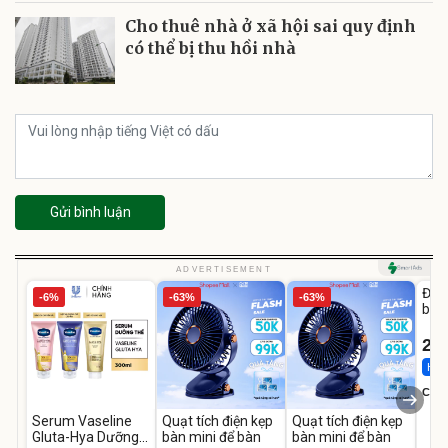
Cho thuê nhà ở xã hội sai quy định
có thể bị thu hồi nhà
Gửi bình luận
U
ADVERTISEMENT
Đai 
-6%
-63%
-63%
bé 
1-9 
22
Hot 
Cecil
Serum Vaseline
Quạt tích điện kẹp
Quạt tích điện kẹp
Gluta-Hya Dưỡng
bàn mini để bàn
bàn mini để bàn