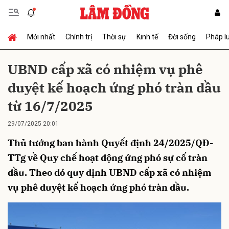
Mới nhất
Chính trị
Thời sự
Kinh tế
Đời sống
Pháp l
Gửi bình luận
UBND cấp xã có nhiệm vụ phê
duyệt kế hoạch ứng phó tràn dầu
từ 16/7/2025
29/07/2025 20:01
Thủ tướng ban hành Quyết định 24/2025/QĐ-
Hủy
Gửi
TTg về Quy chế hoạt động ứng phó sự cố tràn
dầu. Theo đó quy định UBND cấp xã có nhiệm
vụ phê duyệt kế hoạch ứng phó tràn dầu.