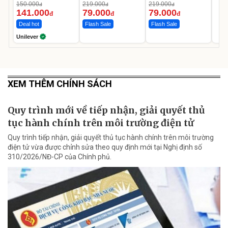
Da Sáng Mịn Sau 7
150.000
219.000
219.000
đ
đ
đ
Ngày
141.000
79.000
79.000
đ
đ
đ
Deal hot
Flash Sale
Flash Sale
Unilever
XEM THÊM CHÍNH SÁCH
Quy trình mới về tiếp nhận, giải quyết thủ
tục hành chính trên môi trường điện tử
Quy trình tiếp nhận, giải quyết thủ tục hành chính trên môi trường
điện tử vừa được chỉnh sửa theo quy định mới tại Nghị định số
310/2026/NĐ-CP của Chính phủ.