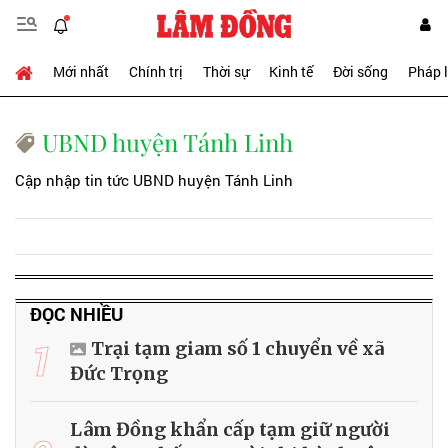
Mới nhất
Chính trị
Thời sự
Kinh tế
Đời sống
Pháp 
UBND huyện Tánh Linh
Cập nhập tin tức UBND huyện Tánh Linh
ĐỌC NHIỀU
1
Trại tạm giam số 1 chuyển về xã
Đức Trọng
Lâm Đồng khẩn cấp tạm giữ người