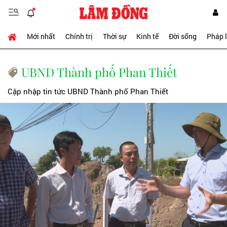
Mới nhất
Chính trị
Thời sự
Kinh tế
Đời sống
Pháp 
UBND Thành phố Phan Thiết
Cập nhập tin tức UBND Thành phố Phan Thiết