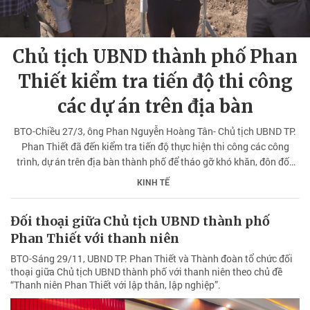
Chủ tịch UBND thành phố Phan
Thiết kiểm tra tiến độ thi công
các dự án trên địa bàn
BTO-Chiều 27/3, ông Phan Nguyễn Hoàng Tân- Chủ tịch UBND TP.
Phan Thiết đã đến kiểm tra tiến độ thực hiện thi công các công
trình, dự án trên địa bàn thành phố để tháo gỡ khó khăn, đôn đốc
đẩy nhanh tiến độ thực hiện các dự án, đảm bảo hoàn thành đúng
KINH TẾ
kế hoạch, góp phần phát triển hạ tầng đô thị và nâng cao đời sống
người dân.
Đối thoại giữa Chủ tịch UBND thành phố
Phan Thiết với thanh niên
BTO-Sáng 29/11, UBND TP. Phan Thiết và Thành đoàn tổ chức đối
thoại giữa Chủ tịch UBND thành phố với thanh niên theo chủ đề
“Thanh niên Phan Thiết với lập thân, lập nghiệp”.