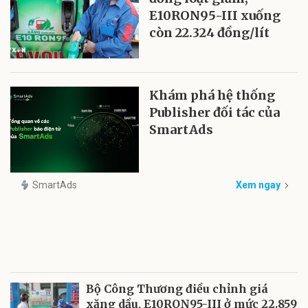
E10RON95-III xuống
còn 22.324 đồng/lít
Khám phá hệ thống
Publisher đối tác của
SmartAds
SmartAds
Xem ngay
Bộ Công Thương điều chỉnh giá
xăng dầu, E10RON95-III ở mức 22.859