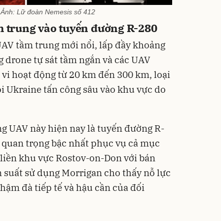
 Ảnh: Lữ đoàn Nemesis số 412
ầm trung vào tuyến đường R-280
UAV tầm trung mới nổi, lấp đầy khoảng
ng drone tự sát tầm ngắn và các UAV
 vi hoạt động từ 20 km đến 300 km, loại
i Ukraine tấn công sâu vào khu vực do
g UAV này hiện nay là tuyến đường R-
ải quan trọng bậc nhất phục vụ cả mục
i liền khu vực Rostov-on-Don với bán
n suất sử dụng Morrigan cho thấy nỗ lực
hậm đà tiếp tế và hậu cần của đối