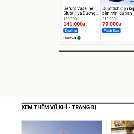
Serum Vaseline
Quạt tích điện kẹ
Gluta-Hya Dưỡng
bàn mini để bàn
Da Sáng Mịn Sau 7
150.000
219.000
đ
đ
Ngày
141.000
79.000
đ
đ
Deal hot
Flash Sale
Unilever
XEM THÊM VŨ KHÍ - TRANG BỊ