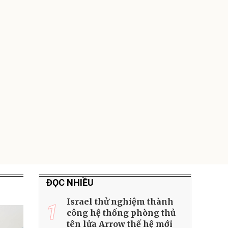
Lót ghế ôtô, nâng
lưng chống nóng
giúp thoải mái
trong di chuyển
295.000
đ
Đã bán nhiều
ĐỌC NHIỀU
Israel thử nghiệm thành
1
công hệ thống phòng thủ
tên lửa Arrow thế hệ mới