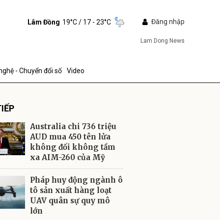
Đăng nhập
Lâm Đồng
19°C
/ 17 - 23°C
Lam Dong News
nghệ - Chuyển đổi số
Video
IẾP
Australia chi 736 triệu
AUD mua 450 tên lửa
không đối không tầm
xa AIM-260 của Mỹ
ửi
Pháp huy động ngành ô
tô sản xuất hàng loạt
UAV quân sự quy mô
lớn