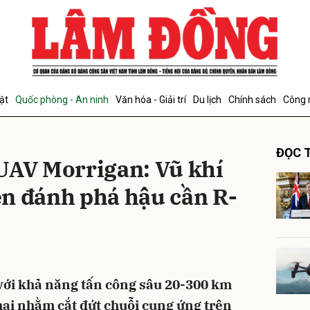
bình luận
ật
Quốc phòng - An ninh
Văn hóa - Giải trí
Du lịch
Chính sách
Công 
ĐỌC T
UAV Morrigan: Vũ khí
n đánh phá hậu cần R-
Hủy
G
với khả năng tấn công sâu 20-300 km
ai nhằm cắt đứt chuỗi cung ứng trên