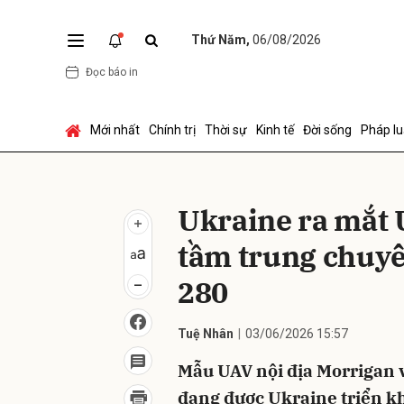
Thứ Năm,
06/08/2026
Đọc báo in
Gửi 
Mới nhất
Chính trị
Thời sự
Kinh tế
Đời sống
Pháp lu
Ukraine ra mắt 
tầm trung chuyê
280
Tuệ Nhân
03/06/2026 15:57
Mẫu UAV nội địa Morrigan 
đang được Ukraine triển kh