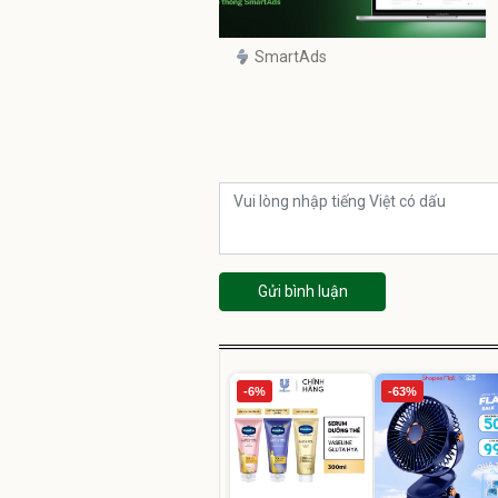
SmartAds
Gửi bình luận
-6%
-63%