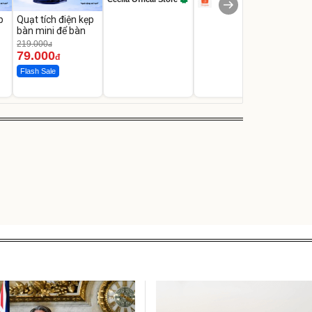
p
Quạt tích điện kẹp
bàn mini để bàn
219.000
đ
79.000
đ
Flash Sale