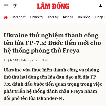
Mới nhất
Chính trị
Thời sự
Kinh tế
Đời sống
Pháp l
Gửi bình luận
Ukraine thử nghiệm thành công
tên lửa FP-7.x: Bước tiến mới cho
hệ thống phòng thủ Freya
Tuệ Nhân
04/06/2026 18:28
Ukraine vừa thực hiện thành công vụ phóng
Hủy
Gửi
thử thứ hai dòng tên lửa đạn đạo nội địa FP-
7.x, đánh dấu bước tiến quan trọng trong việc
phát triển hệ thống đánh chặn Freya nhằm
đối phó tên lửa Iskander-M.