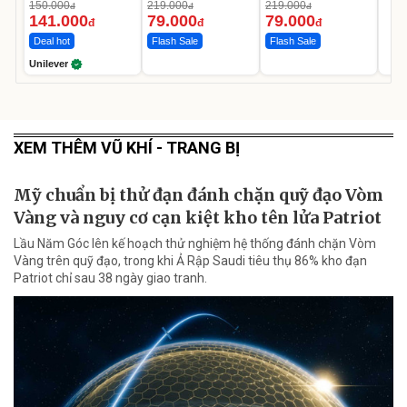
Da Sáng Mịn Sau 7
150.000
219.000
219.000
đ
đ
đ
Ngày
141.000
79.000
79.000
đ
đ
đ
Deal hot
Flash Sale
Flash Sale
Unilever
XEM THÊM VŨ KHÍ - TRANG BỊ
Mỹ chuẩn bị thử đạn đánh chặn quỹ đạo Vòm
Vàng và nguy cơ cạn kiệt kho tên lửa Patriot
Lầu Năm Góc lên kế hoạch thử nghiệm hệ thống đánh chặn Vòm
Vàng trên quỹ đạo, trong khi Ả Rập Saudi tiêu thụ 86% kho đạn
Patriot chỉ sau 38 ngày giao tranh.