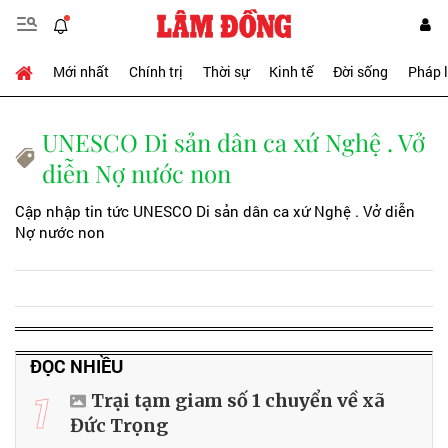
Mới nhất
Chính trị
Thời sự
Kinh tế
Đời sống
Pháp 
UNESCO Di sản dân ca xứ Nghệ . ‎Vở
diễn Nợ nước non
Cập nhập tin tức UNESCO Di sản dân ca xứ Nghệ . ‎Vở diễn
Nợ nước non
ĐỌC NHIỀU
1
Trại tạm giam số 1 chuyển về xã
Đức Trọng