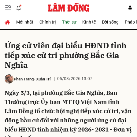
Mới nhất
Chính trị
Thời sự
Kinh tế
Đời sống
Pháp 
Gửi bình luận
Ứng cử viên đại biểu HĐND tỉnh
tiếp xúc cử tri phường Bắc Gia
Nghĩa
05/03/2026 13:07
Phan Trang- Xuân Trí
Ngày 5/3, tại phường Bắc Gia Nghĩa, Ban
Hủy
Gửi
Thường trực Ủy ban MTTQ Việt Nam tỉnh
Lâm Đồng tổ chức hội nghị tiếp xúc cử tri, vận
động bầu cử đối với những người ứng cử đại
biểu HĐND tỉnh nhiệm kỳ 2026- 2031 - Đơn vị