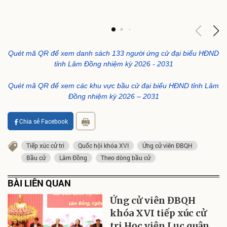
Quét mã QR để xem danh sách 133 người ứng cử đại biểu HĐND
tỉnh Lâm Đồng nhiệm kỳ 2026 - 2031
Quét mã QR để xem các khu vực bầu cử đại biểu HĐND tỉnh Lâm
Đồng nhiệm kỳ 2026 – 2031
Chia sẻ Facebook
Tiếp xúc cử tri
Quốc hội khóa XVI
Ứng cử viên ĐBQH
Bầu cử
Lâm Đồng
Theo dòng bầu cử
BÀI LIÊN QUAN
Ứng cử viên ĐBQH
khóa XVI tiếp xúc cử
tri Học viện Lục quân