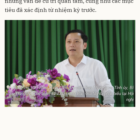
những vấn đề cử tri quan tâm, cũng như các mục
tiêu đã xác định từ nhiệm kỳ trước.
Đồng chí Võ Phạm Xuân Lâm, Ủy viên Ban Thường vụ Tỉnh ủy, Bí
thư Đảng ủy, Chủ tịch HĐND phường Bắc Gia Nghĩa phát biểu tại Hội
nghị