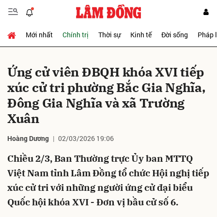
Mới nhất
Chính trị
Thời sự
Kinh tế
Đời sống
Pháp 
Gửi bình luận
Ứng cử viên ĐBQH khóa XVI tiếp
xúc cử tri phường Bắc Gia Nghĩa,
Đông Gia Nghĩa và xã Trường
Xuân
Hoàng Dương
02/03/2026 19:06
Hủy
Gửi
Chiều 2/3, Ban Thường trực Ủy ban MTTQ
Việt Nam tỉnh Lâm Đồng tổ chức Hội nghị tiếp
xúc cử tri với những người ứng cử đại biểu
Quốc hội khóa XVI - Đơn vị bầu cử số 6.