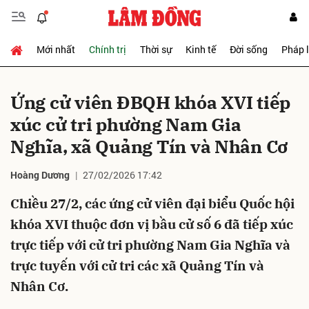
Mới nhất
Chính trị
Thời sự
Kinh tế
Đời sống
Pháp 
Gửi bình luận
Ứng cử viên ĐBQH khóa XVI tiếp
xúc cử tri phường Nam Gia
Nghĩa, xã Quảng Tín và Nhân Cơ
Hoàng Dương
27/02/2026 17:42
Chiều 27/2, các ứng cử viên đại biểu Quốc hội
Hủy
Gửi
khóa XVI thuộc đơn vị bầu cử số 6 đã tiếp xúc
trực tiếp với cử tri phường Nam Gia Nghĩa và
trực tuyến với cử tri các xã Quảng Tín và
Nhân Cơ.