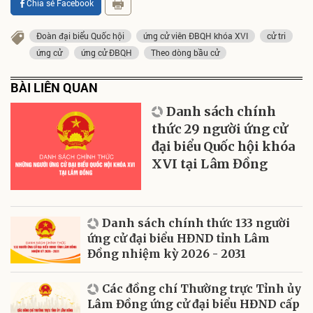
Chia sẻ Facebook
Đoàn đại biểu Quốc hội
ứng cử viên ĐBQH khóa XVI
cử tri
ứng cử
ứng cử ĐBQH
Theo dòng bầu cử
BÀI LIÊN QUAN
Danh sách chính
thức 29 người ứng cử
đại biểu Quốc hội khóa
XVI tại Lâm Đồng
Danh sách chính thức 133 người
ứng cử đại biểu HĐND tỉnh Lâm
Đồng nhiệm kỳ 2026 - 2031
Các đồng chí Thường trực Tỉnh ủy
Lâm Đồng ứng cử đại biểu HĐND cấp