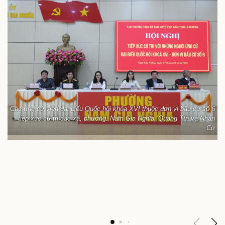
Các ứng cử viên đại biểu Quốc hội khóa XVI thuộc đơn vị bầu cử số 6
tiếp xúc cử tri các xã, phường: Nam Gia Nghĩa, Quảng Tín và Nhân
Cơ