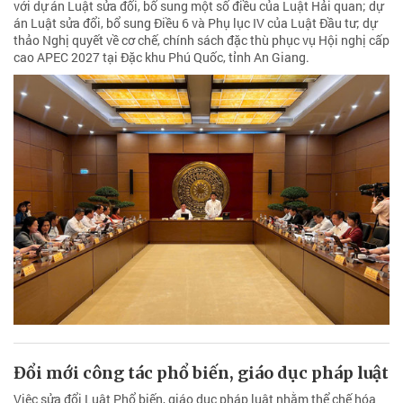
với dự án Luật sửa đổi, bổ sung một số điều của Luật Hải quan; dự
án Luật sửa đổi, bổ sung Điều 6 và Phụ lục IV của Luật Đầu tư; dự
thảo Nghị quyết về cơ chế, chính sách đặc thù phục vụ Hội nghị cấp
cao APEC 2027 tại Đặc khu Phú Quốc, tỉnh An Giang.
Đổi mới công tác phổ biến, giáo dục pháp luật
Việc sửa đổi Luật Phổ biến, giáo dục pháp luật nhằm thể chế hóa