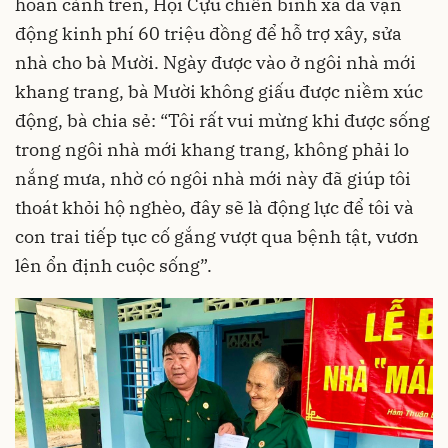
hoàn cảnh trên, Hội Cựu chiến binh xã đã vận
động kinh phí 60 triệu đồng để hỗ trợ xây, sửa
nhà cho bà Mười. Ngày được vào ở ngôi nhà mới
khang trang, bà Mười không giấu được niềm xúc
động, bà chia sẻ: “Tôi rất vui mừng khi được sống
trong ngôi nhà mới khang trang, không phải lo
nắng mưa, nhờ có ngôi nhà mới này đã giúp tôi
thoát khỏi hộ nghèo, đây sẽ là động lực để tôi và
con trai tiếp tục cố gắng vượt qua bệnh tật, vươn
lên ổn định cuộc sống”.