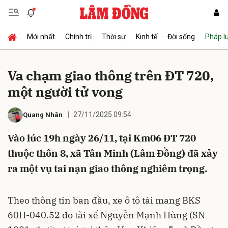
Mới nhất
Chính trị
Thời sự
Kinh tế
Đời sống
Pháp l
Gửi bình luận
Va chạm giao thông trên ĐT 720,
một người tử vong
27/11/2025 09:54
Quang Nhân
Vào lúc 19h ngày 26/11, tại Km06 ĐT 720
thuộc thôn 8, xã Tân Minh (Lâm Đồng) đã xảy
Hủy
Gửi
ra một vụ tai nạn giao thông nghiêm trọng.
Theo thông tin ban đầu, xe ô tô tải mang BKS
60H-040.52 do tài xế Nguyễn Mạnh Hùng (SN