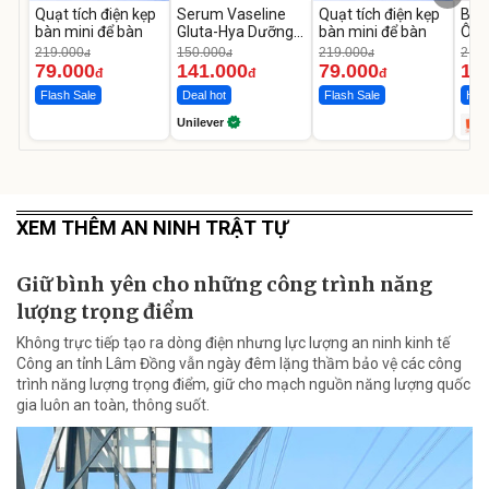
Quạt tích điện kẹp
Serum Vaseline
Quạt tích điện kẹp
Bơm
bàn mini để bàn
Gluta-Hya Dưỡng
bàn mini để bàn
Ô T
Da Sáng Mịn Sau 7
MED
219.000
150.000
219.000
2.69
đ
đ
đ
Ngày
12.
79.000
141.000
79.000
1.
đ
đ
đ
Flash Sale
Deal hot
Flash Sale
Hot 
Unilever
XEM THÊM AN NINH TRẬT TỰ
Giữ bình yên cho những công trình năng
lượng trọng điểm
Không trực tiếp tạo ra dòng điện nhưng lực lượng an ninh kinh tế
Công an tỉnh Lâm Đồng vẫn ngày đêm lặng thầm bảo vệ các công
trình năng lượng trọng điểm, giữ cho mạch nguồn năng lượng quốc
gia luôn an toàn, thông suốt.