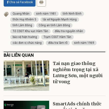
Chia sẻ Facebook
Quang Nhân
sinh năm 1981
tỉnh Ninh Bình
thôn Huy Khiêm 5
tài xế Nguyễn Mạnh Hùng
tỉnh Lâm Đồng
Công an tỉnh Lâm Đồng
Tổ CSGT Khu vực Hàm Tân
điều tra nguyên nhân
bảo vệ hiện trường
Trạm CSGT Hàm Tân
các đơn vị chức năng
điều tra làm rõ
sinh năm 1969
BÀI LIÊN QUAN
Tai nạn giao thông
nghiêm trọng tại xã
Lương Sơn, một người
tử vong
SmartAds chính thức