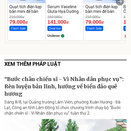
Quạt tích điện kẹp
Serum Vaseline
Quạt tích điện kẹp
Bơm
bàn mini để bàn
Gluta-Hya Dưỡng
bàn mini để bàn
Ô T
Da Sáng Mịn Sau 7
MED
219.000
150.000
219.000
2.69
đ
đ
đ
Ngày
12.
79.000
141.000
79.000
1.
đ
đ
đ
Flash Sale
Deal hot
Flash Sale
Hot 
Unilever
XEM THÊM PHÁP LUẬT
“Bước chân chiến sĩ - Vì Nhân dân phục vụ”:
Rèn luyện bản lĩnh, hướng về biển đảo quê
hương
Sáng 8/8, tại Quảng trường Lâm Viên, phường Xuân Hương - Đà
Lạt, Công an tỉnh Lâm Đồng tổ chức chương trình chạy bộ “Bước
chân chiến sĩ - Vì Nhân dân phục vụ” tuần thứ 2.