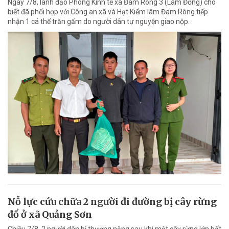
Ngày 7/8, lãnh đạo Phòng Kinh tế xã Đam Rông 3 (Lâm Đồng) cho
biết đã phối hợp với Công an xã và Hạt Kiểm lâm Đam Rông tiếp
nhận 1 cá thể trăn gấm do người dân tự nguyện giao nộp.
Nỗ lực cứu chữa 2 người đi đường bị cây rừng
đổ ở xã Quảng Sơn
Chiều 7/8, 2 người dân bị thương nặng sau khi một cây rừng lớn bất