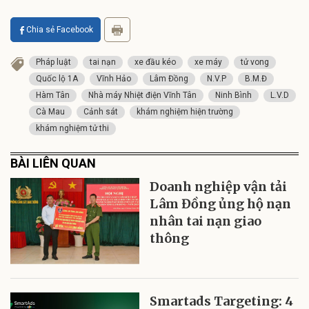
Chia sẻ Facebook
Pháp luật
tai nạn
xe đầu kéo
xe máy
tử vong
Quốc lộ 1A
Vĩnh Hảo
Lâm Đồng
N.V.P
B.M.Đ
Hàm Tân
Nhà máy Nhiệt điện Vĩnh Tân
Ninh Bình
L.V.D
Cà Mau
Cảnh sát
khám nghiệm hiện trường
khám nghiệm tử thi
BÀI LIÊN QUAN
​Doanh nghiệp vận tải
Lâm Đồng ủng hộ nạn
nhân tai nạn giao
thông
Smartads Targeting: 4