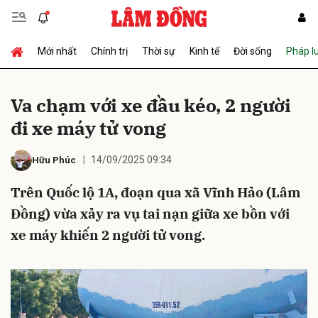
Mới nhất
Chính trị
Thời sự
Kinh tế
Đời sống
Pháp l
Gửi bình luận
Va chạm với xe đầu kéo, 2 người
đi xe máy tử vong
14/09/2025 09:34
Hữu Phúc
Trên Quốc lộ 1A, đoạn qua xã Vĩnh Hảo (Lâm
Đồng) vừa xảy ra vụ tai nạn giữa xe bồn với
Hủy
Gửi
xe máy khiến 2 người tử vong.