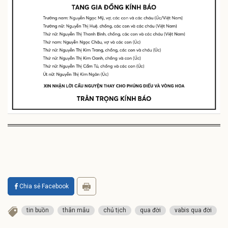
Chia sẻ Facebook
tin buồn
thân mẫu
chủ tịch
qua đời
vabis qua đời