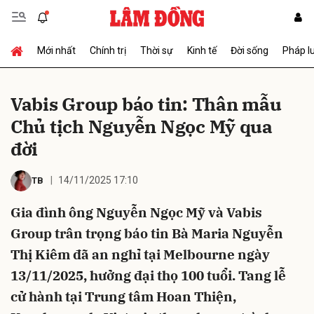
Mới nhất
Chính trị
Thời sự
Kinh tế
Đời sống
Pháp l
Gửi bình luận
Vabis Group báo tin: Thân mẫu
Chủ tịch Nguyễn Ngọc Mỹ qua
đời
14/11/2025 17:10
TB
Gia đình ông Nguyễn Ngọc Mỹ và Vabis
Hủy
Gửi
Group trân trọng báo tin Bà Maria Nguyễn
Thị Kiêm đã an nghỉ tại Melbourne ngày
13/11/2025, hưởng đại thọ 100 tuổi. Tang lễ
cử hành tại Trung tâm Hoan Thiện,