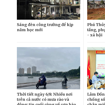
Sáng đèn công trường để kịp
Phú Thủy
năm học mới
tầng, phụ
- xã hội
Thời tiết ngày 6/8: Nhiều nơi
Lâm Đồn
trên cả nước có mưa rào và
chống sốt
dông; tin cuối cùng về cơn bão
chân mi