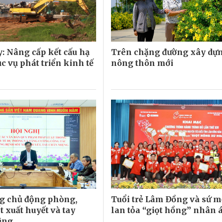
: Nâng cấp kết cấu hạ
Trên chặng đường xây dự
c vụ phát triển kinh tế
nông thôn mới
g chủ động phòng,
Tuổi trẻ Lâm Đồng và sứ 
 xuất huyết và tay
lan tỏa “giọt hồng” nhân á
ệng