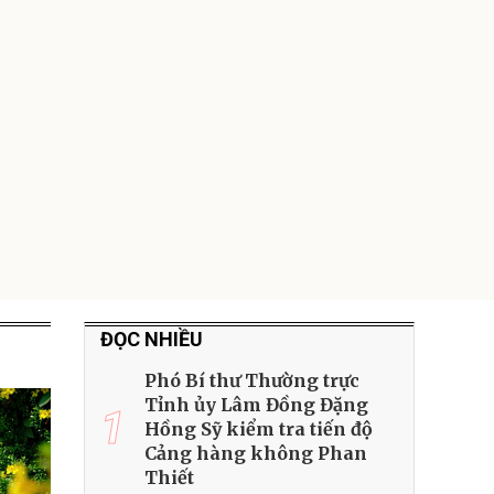
giúp thoải mái
trong di chuyển
295.000
đ
Đã bán nhiều
ĐỌC NHIỀU
Phó Bí thư Thường trực
Tỉnh ủy Lâm Đồng Đặng
1
Hồng Sỹ kiểm tra tiến độ
Cảng hàng không Phan
Thiết