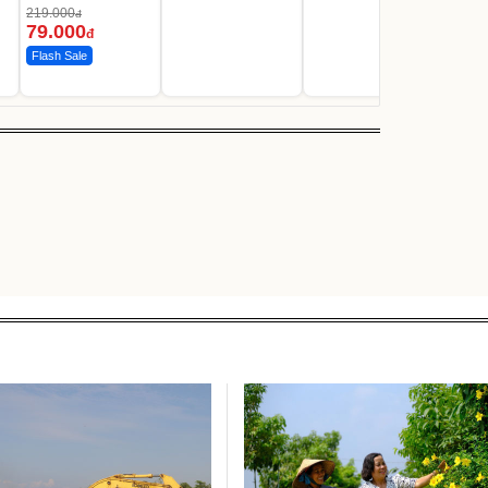
219.000
đ
79.000
đ
Flash Sale