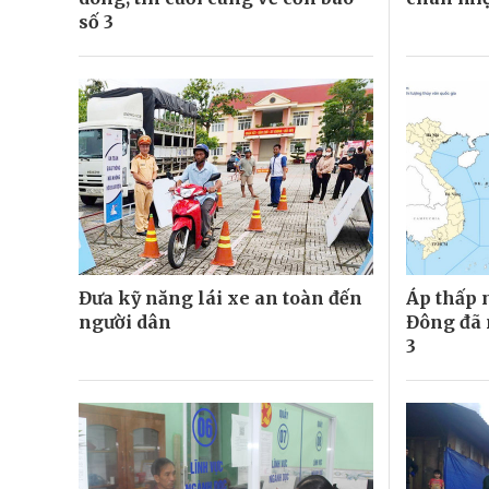
số 3
Đưa kỹ năng lái xe an toàn đến
Áp thấp n
người dân
Đông đã 
3