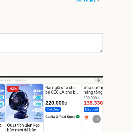
Xem ngay
Unmute
Unmute
Unm
ADVERTISEMENT
Đai ngồi ô tô cho
Sữa dưỡng thể
Robot
-63%
-27%
bé CECILA cho bé
nâng tông tức thì
Nhà -
1-9 tuổi
Vaseline Body
Thôn
190.000
3.000
đ
220.000
138.330
2.2
đ
đ
Hot Deal
Discount
Flash
Cecila Offical Store
p
Quạt tích điện kẹp
bàn mini để bàn