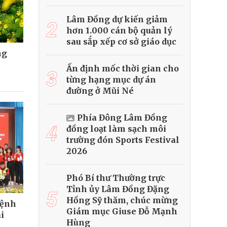
Lâm Đồng dự kiến giảm
2
hơn 1.000 cán bộ quản lý
sau sắp xếp cơ sở giáo dục
ng
Ấn định mốc thời gian cho
3
từng hạng mục dự án
đường ở Mũi Né
Phía Đông Lâm Đồng
4
đồng loạt làm sạch môi
trường đón Sports Festival
2026
Phó Bí thư Thường trực
Tỉnh ủy Lâm Đồng Đặng
5
Hồng Sỹ thăm, chúc mừng
mệnh
Giám mục Giuse Đỗ Mạnh
i
Hùng