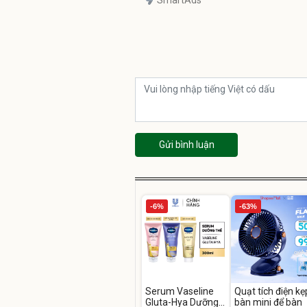
SmartAds
Gửi bình luận
-6%
-63%
Serum Vaseline
Quạt tích điện kẹ
Gluta-Hya Dưỡng
bàn mini để bàn