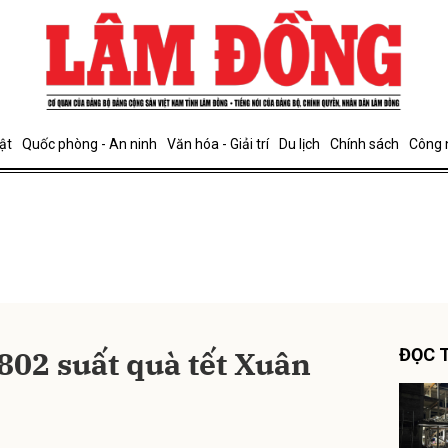
bình luận
ật
Quốc phòng - An ninh
Văn hóa - Giải trí
Du lịch
Chính sách
Công 
Hủy
G
802 suất quà tết Xuân
ĐỌC T