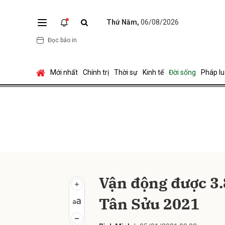
Thứ Năm,
06/08/2026
Đọc báo in
Gửi 
Mới nhất
Chính trị
Thời sự
Kinh tế
Đời sống
Pháp lu
Vận động được 3.
Tân Sửu 2021