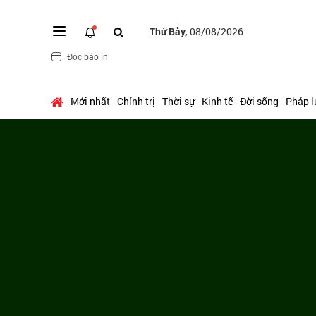
Thứ Bảy,
08/08/2026
Đọc báo in
Mới nhất
Chính trị
Thời sự
Kinh tế
Đời sống
Pháp l