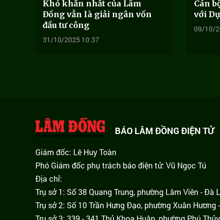
Khó khăn nhất của Lâm
Cán bộ
Đồng vẫn là giải ngân vốn
với Dự
đầu tư công
09/10/2
31/10/2025 10:37
BÁO LÂM ĐỒNG ĐIỆN TỬ
Giám đốc: Lê Huy Toàn
Phó Giám đốc phụ trách báo điện tử: Vũ Ngọc Tú
Địa chỉ:
Trụ sở 1: Số 38 Quang Trung, phường Lâm Viên - Đà 
Trụ sở 2: Số 10 Trần Hưng Đạo, phường Xuân Hương -
Trụ sở 3: 339 - 341 Thủ Khoa Huân, phường Phú Thủy