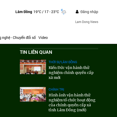
Lâm Đồng
19°C
/ 17 - 23°C
Đăng nhập
Lam Dong News
 nghệ - Chuyển đổi số
Video
TIN LIÊN QUAN
THỜI SỰ LÂM ĐỒNG
Kiến Đức vận hành thử
nghiệm chính quyền cấp
xã mới
CHÍNH TRỊ
Hình ảnh vận hành thử
nghiệm tổ chức hoạt động
của chính quyền cấp xã
tỉnh Lâm Đồng (mới)