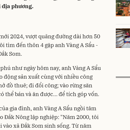
ại địa phương.
ới 2024, vượt quãng đường dài hơn 50
ôi tìm đến thôn 4 gặp anh Vàng A Sẩu -
 Ðắk Som.
ỷ phú như ngày hôm nay, anh Vàng A Sẩu
ao động sản xuất cùng với nhiều công
ở đồ thuê; đi đổi công; vào rừng săn
g có thể bán và ăn được… để tích góp vốn.
của gia đình, anh Vàng A Sẩu ngồi tâm
ào Đắk Nông lập nghiệp: "Năm 2000, tôi
Cai vào xã Ðắk Som sinh sống. Từ năm