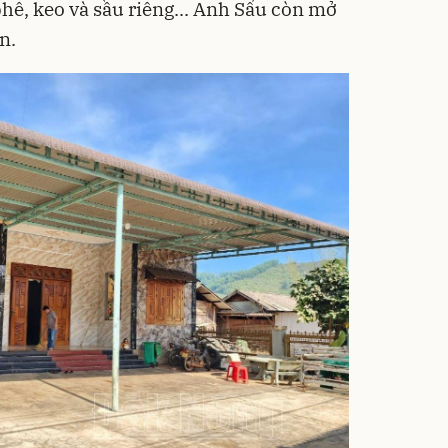
phê, keo và sầu riêng... Anh Sẩu còn mở
n.