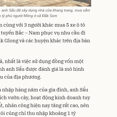
nh, anh Sẩu đã xây dựng nhà cửa khang trang, mua sắm
nh tỷ phú người Mông ở xã Đắk Som
n cùng với 3 người khác mua 5 xe ô tô
y tuyến Bắc – Nam phục vụ nhu cầu đi
ắk Glong và các huyện khác trên địa bàn
ả, nhất là việc sử dụng đồng vốn một
đình anh Sẩu được đánh giá là mô hình
iểu của địa phương.
hu nhập hàng năm của gia đình, anh Sẩu
ích vườn cây, hoạt động kinh doanh tuy
ất, nhân công hiện nay tăng rất cao, nên
 tôi cũng chỉ thu nhập khoảng 1 tỷ