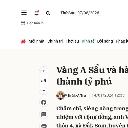
Thứ Sáu,
07/08/2026
Đọc báo in
Gửi 
Mới nhất
Chính trị
Thời sự
Kinh tế
Đời sống
Pháp l
Vàng A Sẩu và h
thành tỷ phú
14/01/2024 12:35
Y Krăk-A Trư
Chăm chỉ, siêng năng trong
nhiệm với cộng đồng, anh V
thôn 4, xã Ðắk Som, huyện