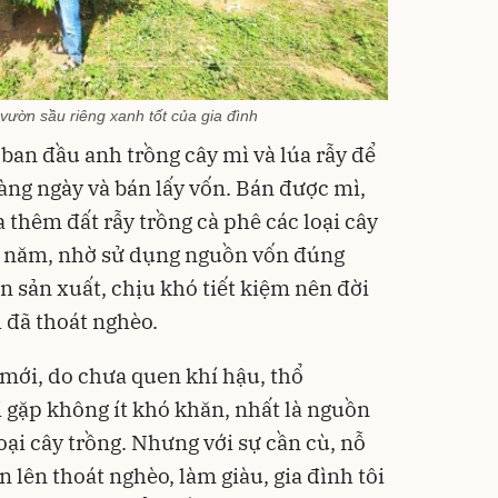
ườn sầu riêng xanh tốt của gia đình
ban đầu anh trồng cây mì và lúa rẫy để
àng ngày và bán lấy vốn. Bán được mì,
a thêm đất rẫy trồng cà phê các loại cây
i năm, nhờ sử dụng nguồn vốn đúng
n sản xuất, chịu khó tiết kiệm nên đời
 đã thoát nghèo.
mới, do chưa quen khí hậu, thổ
i gặp không ít khó khăn, nhất là nguồn
oại cây trồng. Nhưng với sự cần cù, nỗ
 lên thoát nghèo, làm giàu, gia đình tôi