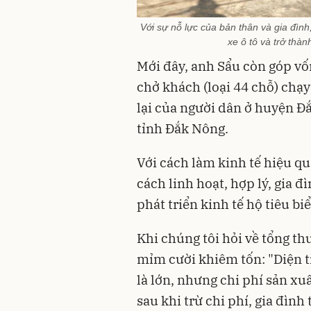
Với sự nỗ lực của bản thân và gia đì
xe ô tô và trở thà
Mới đây, anh Sẩu còn góp vố
chở khách (loại 44 chỗ) chạ
lại của người dân ở huyện Ð
tỉnh Ðắk Nông.
Với cách làm kinh tế hiệu qu
cách linh hoạt, hợp lý, gia 
phát triển kinh tế hộ tiêu b
Khi chúng tôi hỏi về tổng t
mỉm cười khiêm tốn: "Diện t
là lớn, nhưng chi phí sản xu
sau khi trừ chi phí, gia đình