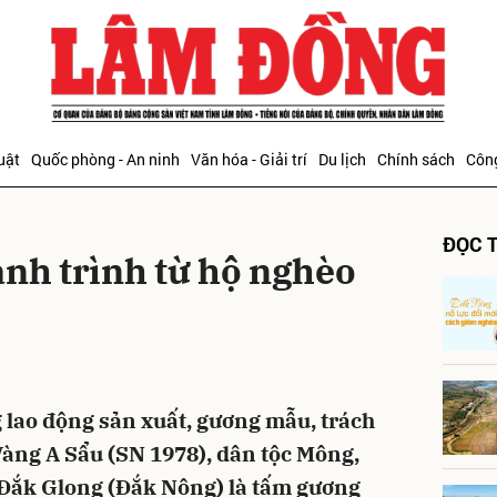
bình luận
uật
Quốc phòng - An ninh
Văn hóa - Giải trí
Du lịch
Chính sách
Công
ĐỌC T
ành trình từ hộ nghèo
Hủy
G
 lao động sản xuất, gương mẫu, trách
àng A Sẩu (SN 1978), dân tộc Mông,
 Ðắk Glong (Ðắk Nông) là tấm gương