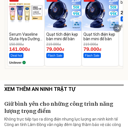
bé 
1-9 
22
Hot 
Cecil
Serum Vaseline
Quạt tích điện kẹp
Quạt tích điện kẹp
Gluta-Hya Dưỡng
bàn mini để bàn
bàn mini để bàn
Da Sáng Mịn Sau 7
150.000
219.000
219.000
đ
đ
đ
Ngày
141.000
79.000
79.000
đ
đ
đ
Deal hot
Flash Sale
Flash Sale
Unilever
XEM THÊM AN NINH TRẬT TỰ
Giữ bình yên cho những công trình năng
lượng trọng điểm
Không trực tiếp tạo ra dòng điện nhưng lực lượng an ninh kinh tế
Công an tỉnh Lâm Đồng vẫn ngày đêm lặng thầm bảo vệ các công