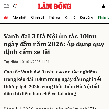
Mới nhất
Chính trị
Thời sự
Kinh tế
Đời sống
Pháp l
Gửi bình luận
Vành đai 3 Hà Nội ùn tắc 10km
ngày đầu năm 2026: Áp dụng quy
định cấm xe tải
Tuệ Nhân
01/01/2026 11:01
Cao tốc Vành đai 3 trên cao ùn tắc nghiêm
Hủy
Gửi
trọng kéo dài 10km trong ngày đầu nghỉ Tết
Dương lịch 2026, cùng thời điểm Hà Nội bắt
đầu thí điểm hạn chế xe tải nặng.
Sáng 1.1.2026, ngày đầu tiên của kỳ nghỉ Tết