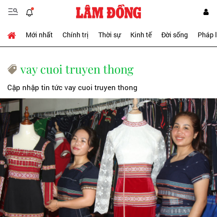
Mới nhất
Chính trị
Thời sự
Kinh tế
Đời sống
Pháp 
vay cuoi truyen thong
Cập nhập tin tức vay cuoi truyen thong