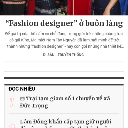
“Fashion designer” ở buôn làng
Để giá trị của thổ cẩm có chỗ đứng trong giới trẻ, những chàng trai
cô gái K’ho, Mạ miệt Nam Tây Nguyên đã làm mới mình để trở
thành những “fashion designer” - hay còn gọi những nhà thiết kế
thời trang cho thổ cẩm.
DI SẢN - TRUYỀN THỐNG
ĐỌC NHIỀU
1
Trại tạm giam số 1 chuyển về xã
Đức Trọng
Lâm Đồng khẩn cấp tạm giữ người