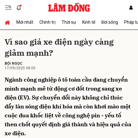
Mới nhất
Chính trị
Thời sự
Kinh tế
Đời sống
Pháp l
Gửi bình luận
Vì sao giá xe điện ngày càng
giảm mạnh?
BỘI NGỌC
17/09/2025 08:00
Ngành công nghiệp ô tô toàn cầu đang chuyển
mình mạnh mẽ từ động cơ đốt trong sang xe
Hủy
Gửi
điện (EV). Sự chuyển đổi này không chỉ thúc
đẩy làn sóng điện khí hóa mà còn khơi mào một
cuộc đua khốc liệt về công nghệ pin - yếu tố
then chốt quyết định giá thành và hiệu quả của
xe điện.