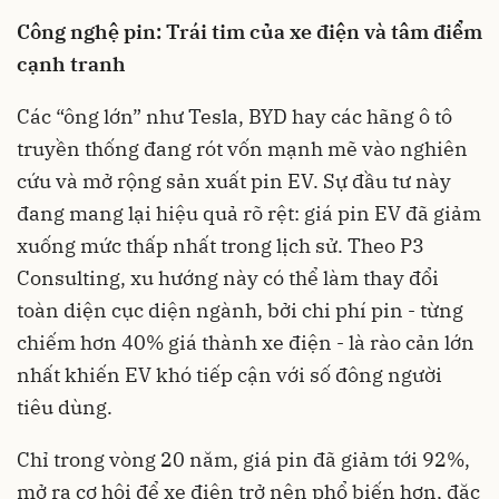
Công nghệ pin: Trái tim của xe điện và tâm điểm
cạnh tranh
Các “ông lớn” như Tesla, BYD hay các hãng ô tô
truyền thống đang rót vốn mạnh mẽ vào nghiên
cứu và mở rộng sản xuất pin EV. Sự đầu tư này
đang mang lại hiệu quả rõ rệt: giá pin EV đã giảm
xuống mức thấp nhất trong lịch sử. Theo P3
Consulting, xu hướng này có thể làm thay đổi
toàn diện cục diện ngành, bởi chi phí pin - từng
chiếm hơn 40% giá thành xe điện - là rào cản lớn
nhất khiến EV khó tiếp cận với số đông người
tiêu dùng.
Chỉ trong vòng 20 năm, giá pin đã giảm tới 92%,
mở ra cơ hội để xe điện trở nên phổ biến hơn, đặc