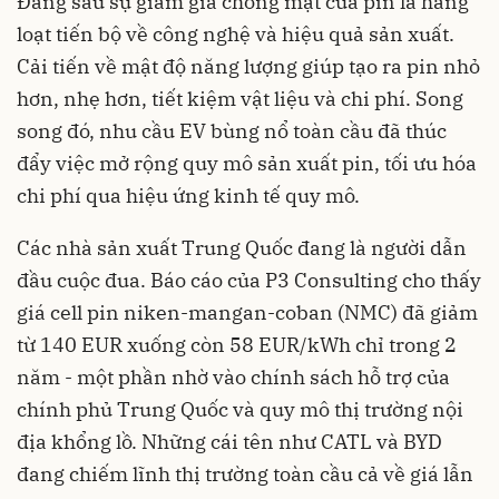
Đằng sau sự giảm giá chóng mặt của pin là hàng
loạt tiến bộ về công nghệ và hiệu quả sản xuất.
Cải tiến về mật độ năng lượng giúp tạo ra pin nhỏ
hơn, nhẹ hơn, tiết kiệm vật liệu và chi phí. Song
song đó, nhu cầu EV bùng nổ toàn cầu đã thúc
đẩy việc mở rộng quy mô sản xuất pin, tối ưu hóa
chi phí qua hiệu ứng kinh tế quy mô.
Các nhà sản xuất Trung Quốc đang là người dẫn
đầu cuộc đua. Báo cáo của P3 Consulting cho thấy
giá cell pin niken-mangan-coban (NMC) đã giảm
từ 140 EUR xuống còn 58 EUR/kWh chỉ trong 2
năm - một phần nhờ vào chính sách hỗ trợ của
chính phủ Trung Quốc và quy mô thị trường nội
địa khổng lồ. Những cái tên như CATL và BYD
đang chiếm lĩnh thị trường toàn cầu cả về giá lẫn