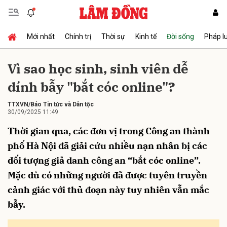
Mới nhất
Chính trị
Thời sự
Kinh tế
Đời sống
Pháp l
Gửi bình luận
Vì sao học sinh, sinh viên dễ
dính bẫy "bắt cóc online"?
TTXVN/Báo Tin tức và Dân tộc
30/09/2025 11:49
Thời gian qua, các đơn vị trong Công an thành
phố Hà Nội đã giải cứu nhiều nạn nhân bị các
Hủy
Gửi
đối tượng giả danh công an “bắt cóc online”.
Mặc dù có những người đã được tuyên truyền
cảnh giác với thủ đoạn này tuy nhiên vẫn mắc
bẫy.