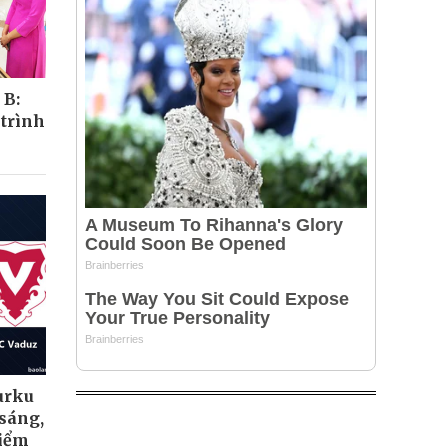
 B:
 trình
urku
 sáng,
điểm