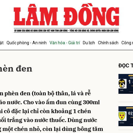
bình luận
ật
Quốc phòng - An ninh
Văn hóa - Giải trí
Du lịch
Chính sách
Công 
phèn đen
ĐỌC T
 phèn đen (toàn bộ thân, lá và rễ
Hủy
G
 ráo nước. Cho vào ấm đun cùng 300ml
i cô đặc lại chỉ còn khoảng 1 chén
uối trắng vào nước thuốc. Dùng nước
g một chén nhỏ, còn lại dùng bông tăm