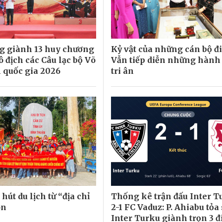
 giành 13 huy chương
Kỷ vật của những cán bộ đi
vô địch các Câu lạc bộ Võ
Vẫn tiếp diễn những hành
n quốc gia 2026
tri ân
hút du lịch từ “địa chỉ
Thống kê trận đấu Inter T
ôn
2-1 FC Vaduz: P. Ahiabu tỏa
Inter Turku giành trọn 3 