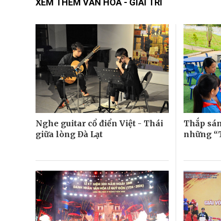
XEM THÊM VĂN HÓA - GIẢI TRÍ
Nghe guitar cổ điển Việt - Thái
Thắp sán
giữa lòng Đà Lạt
những “T