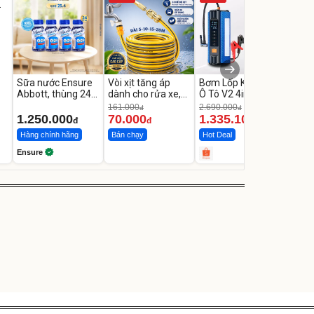
tay x
có tạ
399
Đã bá
Sữa nước Ensure
Vòi xịt tăng áp
Bơm Lốp Kích Bình
Abbott, thùng 24
dành cho rửa xe,
Ô Tô V2 4in1
chai
tưới cây
MEDICAR –
161.000
2.690.000
đ
đ
12.000mAh
1.250.000
70.000
1.335.100
đ
đ
đ
Hàng chính hãng
Bán chạy
Hot Deal
Ensure