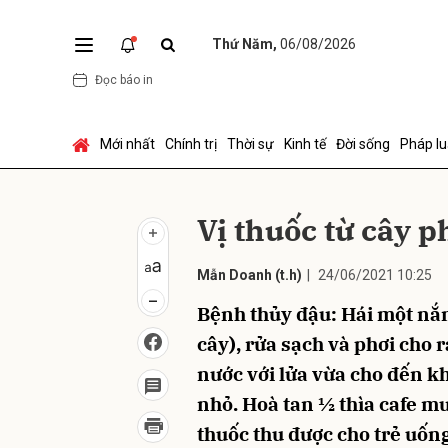
Thứ Năm,
06/08/2026
Đọc báo in
Gửi 
Mới nhất
Chính trị
Thời sự
Kinh tế
Đời sống
Pháp lu
Vị thuốc từ cây 
Mẫn Doanh
(t.h)
|
24/06/2021 10:25
Bệnh thủy đậu: Hái một nắm
cây), rửa sạch và phơi cho
nước với lửa vừa cho đến kh
nhỏ. Hoà tan ½ thìa cafe m
thuốc thu được cho trẻ uốn