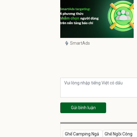
SmartAds
Gửi bình luận
Unmute
Unmute
Ghế Camping Ngả
Ghế Ngồi Công
-49%
-37%