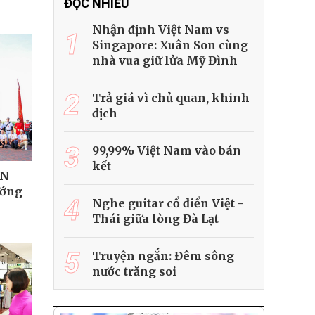
ĐỌC NHIỀU
Nhận định Việt Nam vs
1
Singapore: Xuân Son cùng
nhà vua giữ lửa Mỹ Đình
2
Trả giá vì chủ quan, khinh
địch
3
99,99% Việt Nam vào bán
kết
AN
ướng
4
Nghe guitar cổ điển Việt -
Thái giữa lòng Đà Lạt
5
Truyện ngắn: Đêm sông
nước trăng soi