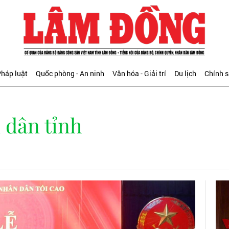
háp luật
Quốc phòng - An ninh
Văn hóa - Giải trí
Du lịch
Chính 
 dân tỉnh