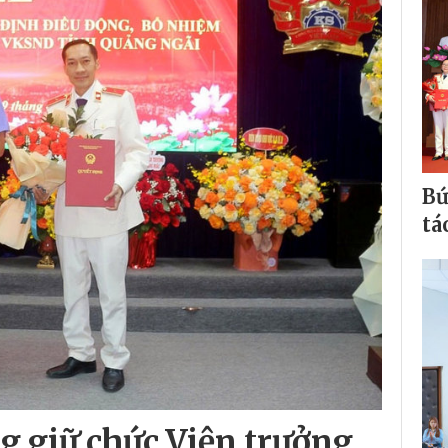
Bứ
tá
 giữ chức Viện trưởng