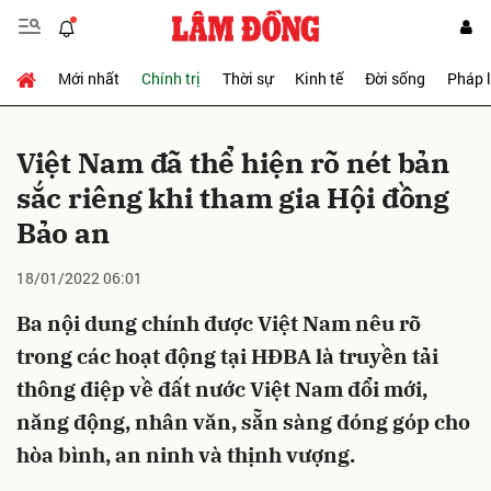
Mới nhất
Chính trị
Thời sự
Kinh tế
Đời sống
Pháp 
Gửi bình luận
Việt Nam đã thể hiện rõ nét bản
sắc riêng khi tham gia Hội đồng
Bảo an
18/01/2022 06:01
Ba nội dung chính được Việt Nam nêu rõ
Hủy
Gửi
trong các hoạt động tại HĐBA là truyền tải
thông điệp về đất nước Việt Nam đổi mới,
năng động, nhân văn, sẵn sàng đóng góp cho
hòa bình, an ninh và thịnh vượng.