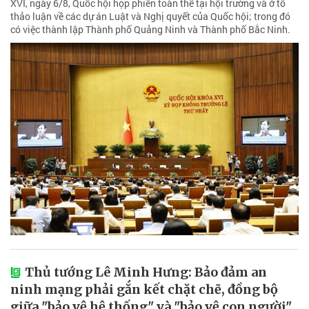
XVI, ngày 6/8, Quốc hội họp phiên toàn thể tại hội trường và ở tổ
thảo luận về các dự án Luật và Nghị quyết của Quốc hội; trong đó
có việc thành lập Thành phố Quảng Ninh và Thành phố Bắc Ninh.
Thủ tướng Lê Minh Hưng: Bảo đảm an
ninh mạng phải gắn kết chặt chẽ, đồng bộ
giữa "bảo vệ hệ thống" và "bảo vệ con người"