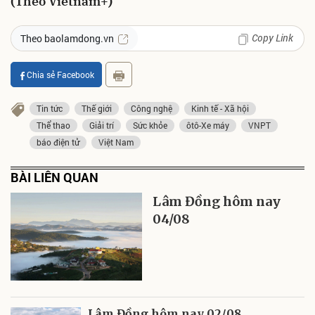
(Theo Vietnam+)
Copy Link
Theo baolamdong.vn
Chia sẻ Facebook
Tin tức
Thế giới
Công nghệ
Kinh tế - Xã hội
Thể thao
Giải trí
Sức khỏe
ôtô-Xe máy
VNPT
báo điện tử
Việt Nam
BÀI LIÊN QUAN
Lâm Đồng hôm nay
04/08
Lâm Đồng hôm nay 02/08