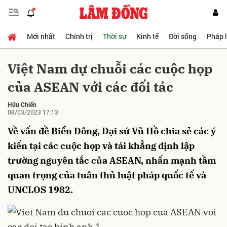
Mới nhất
Chính trị
Thời sự
Kinh tế
Đời sống
Pháp 
Gửi bình luận
Việt Nam dự chuỗi các cuộc họp
của ASEAN với các đối tác
Hữu Chiến
08/03/2023 17:13
Về vấn đề Biển Đông, Đại sứ Vũ Hồ chia sẻ các ý
kiến tại các cuộc họp và tái khẳng định lập
Hủy
Gửi
trường nguyên tắc của ASEAN, nhấn mạnh tầm
quan trọng của tuân thủ luật pháp quốc tế và
UNCLOS 1982.