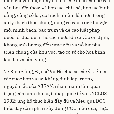
biến chuyển hiện nay đòi hỏi các nước cần đề cao
văn hóa đối thoại và hợp tác, chia sẻ, hợp tác bình
đẳng, cùng có lợi, có trách nhiệm lớn hơn trong
xử lý thách thức chung, củng cố cấu trúc khu vực
mở, minh bạch, bao trùm và đề cao luật pháp
quốc tế, đưa quan hệ các nước lớn đi vào ổn định,
không ảnh hưởng đến mục tiêu và nỗ lực phát
triển chung của khu vực, tạo cơ sở cho hòa bình
lâu dài và bền vững.
Về Biển Đông, Đại sứ Vũ Hồ chia sẻ các ý kiến tại
các cuộc họp và tái khẳng định lập trường
nguyên tắc của ASEAN, nhấn mạnh tầm quan
trọng của tuân thủ luật pháp quốc tế và UNCLOS
1982; ủng hộ thực hiện đầy đủ và hiệu quả DOC,
thúc đẩy đàm phán xây dựng COC hiệu quả, thực