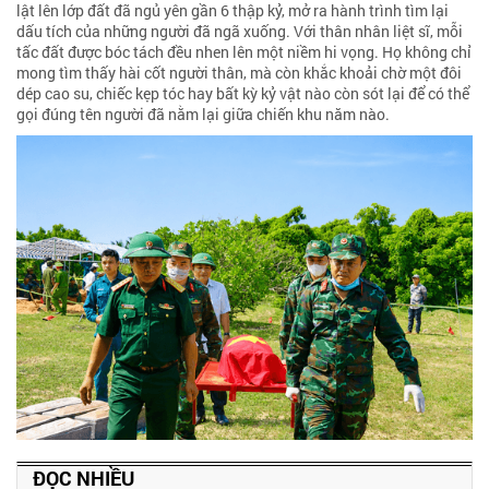
lật lên lớp đất đã ngủ yên gần 6 thập kỷ, mở ra hành trình tìm lại
dấu tích của những người đã ngã xuống. Với thân nhân liệt sĩ, mỗi
tấc đất được bóc tách đều nhen lên một niềm hi vọng. Họ không chỉ
mong tìm thấy hài cốt người thân, mà còn khắc khoải chờ một đôi
dép cao su, chiếc kẹp tóc hay bất kỳ kỷ vật nào còn sót lại để có thể
gọi đúng tên người đã nằm lại giữa chiến khu năm nào.
ĐỌC NHIỀU