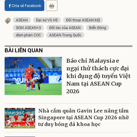
Chia sẻ Facebook
ASEAN
Đại sứ Vũ Hồ
Đối thoại ASEAN-Mỹ
SOM ASEAN+3
Đối tác của ASEAN
Biển Đông
đàm phán COC
ASEAN-Trung Quốc
BÀI LIÊN QUAN
Báo chí Malaysia e
ngại thử thách cực đại
khi đụng độ tuyển Việt
Nam tại ASEAN Cup
2026
Nhà cầm quân Gavin Lee nâng tầm
Singapore tại ASEAN Cup 2026 nhờ
tư duy bóng đá khoa học