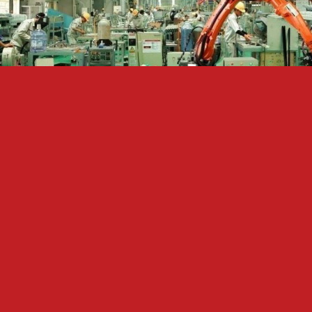
Giai đoạn nước rút tiến vào kỷ nguyên mới
06/01/2025 15:20
Việc Trung ương xác định và sử dụng khái niệm kỷ nguyên vươn
mình của dân tộc Việt Nam, có thể xem như một thông điệp mạnh
mẽ về một thời kỳ phát triển mới của nước ta, nhấn mạnh quyết
tâm hiện thực hóa các mục tiêu phát triển đất nước, tạo bước ngoặt
lịch sử mở ra một thời kỳ phát triển mới của quốc gia-dân tộc.