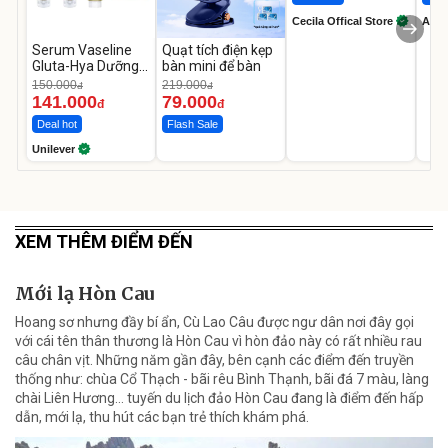
Cecila Offical Store
A do
Serum Vaseline
Quạt tích điện kẹp
Gluta-Hya Dưỡng
bàn mini để bàn
Da Sáng Mịn Sau 7
150.000
219.000
đ
đ
Ngày
141.000
79.000
đ
đ
Deal hot
Flash Sale
Unilever
XEM THÊM ĐIỂM ĐẾN
Mới lạ Hòn Cau
Hoang sơ nhưng đầy bí ẩn, Cù Lao Câu được ngư dân nơi đây gọi
với cái tên thân thương là Hòn Cau vì hòn đảo này có rất nhiều rau
câu chân vịt. Những năm gần đây, bên cạnh các điểm đến truyền
thống như: chùa Cổ Thạch - bãi rêu Bình Thạnh, bãi đá 7 màu, làng
chài Liên Hương… tuyến du lịch đảo Hòn Cau đang là điểm đến hấp
dẫn, mới lạ, thu hút các bạn trẻ thích khám phá.