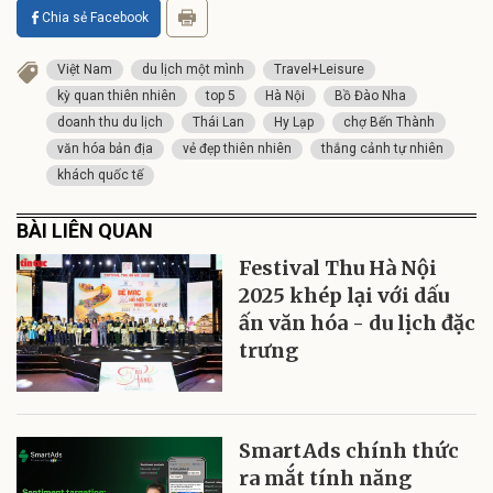
Chia sẻ Facebook
Việt Nam
du lịch một mình
Travel+Leisure
kỳ quan thiên nhiên
top 5
Hà Nội
Bồ Đào Nha
doanh thu du lịch
Thái Lan
Hy Lạp
chợ Bến Thành
văn hóa bản địa
vẻ đẹp thiên nhiên
thắng cảnh tự nhiên
khách quốc tế
BÀI LIÊN QUAN
Festival Thu Hà Nội
2025 khép lại với dấu
ấn văn hóa - du lịch đặc
trưng
SmartAds chính thức
ra mắt tính năng