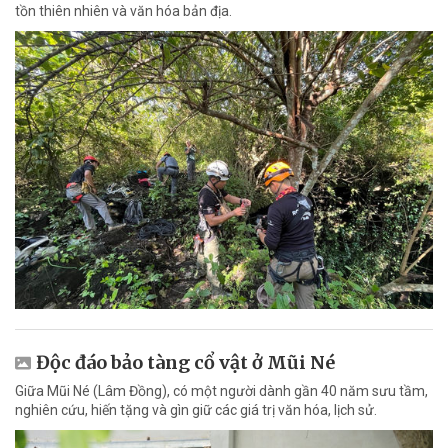
tồn thiên nhiên và văn hóa bản địa.
Độc đáo bảo tàng cổ vật ở Mũi Né
Giữa Mũi Né (Lâm Đồng), có một người dành gần 40 năm sưu tầm,
nghiên cứu, hiến tặng và gìn giữ các giá trị văn hóa, lịch sử.