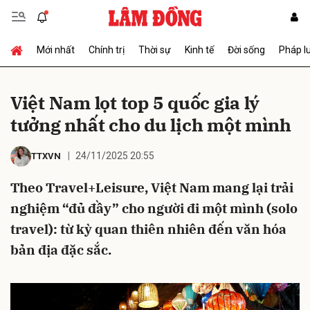
Mới nhất
Chính trị
Thời sự
Kinh tế
Đời sống
Pháp l
Gửi bình luận
Việt Nam lọt top 5 quốc gia lý
tưởng nhất cho du lịch một mình
24/11/2025 20:55
TTXVN
Theo Travel+Leisure, Việt Nam mang lại trải
nghiệm “đủ đầy” cho người đi một mình (solo
Hủy
Gửi
travel): từ kỳ quan thiên nhiên đến văn hóa
bản địa đặc sắc.