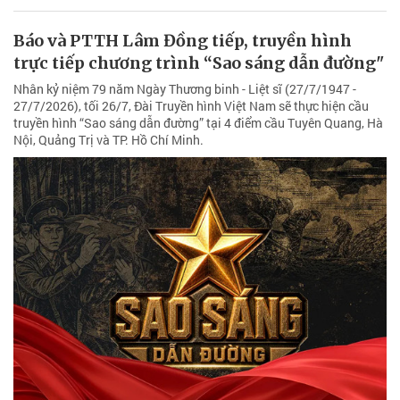
Báo và PTTH Lâm Đồng tiếp, truyền hình
trực tiếp chương trình “Sao sáng dẫn đường"
Nhân kỷ niệm 79 năm Ngày Thương binh - Liệt sĩ (27/7/1947 -
27/7/2026), tối 26/7, Đài Truyền hình Việt Nam sẽ thực hiện cầu
truyền hình “Sao sáng dẫn đường” tại 4 điểm cầu Tuyên Quang, Hà
Nội, Quảng Trị và TP. Hồ Chí Minh.