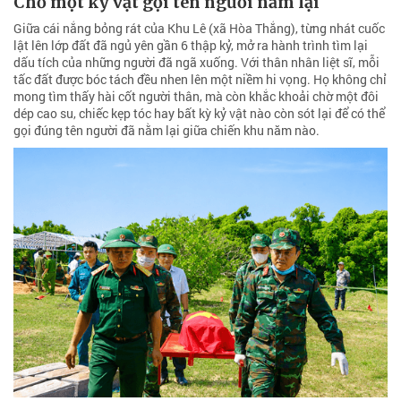
Chờ một kỷ vật gọi tên người nằm lại
Giữa cái nắng bỏng rát của Khu Lê (xã Hòa Thắng), từng nhát cuốc
lật lên lớp đất đã ngủ yên gần 6 thập kỷ, mở ra hành trình tìm lại
dấu tích của những người đã ngã xuống. Với thân nhân liệt sĩ, mỗi
tấc đất được bóc tách đều nhen lên một niềm hi vọng. Họ không chỉ
mong tìm thấy hài cốt người thân, mà còn khắc khoải chờ một đôi
dép cao su, chiếc kẹp tóc hay bất kỳ kỷ vật nào còn sót lại để có thể
gọi đúng tên người đã nằm lại giữa chiến khu năm nào.