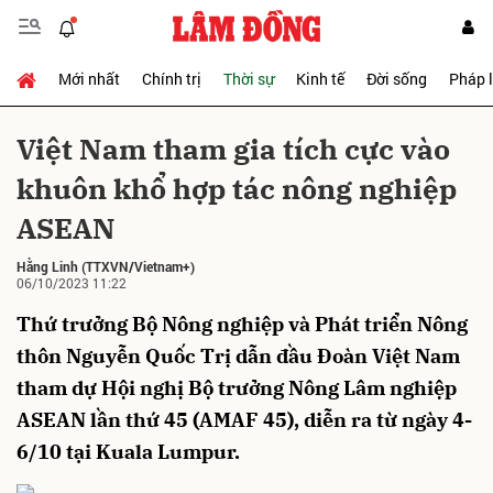
Mới nhất
Chính trị
Thời sự
Kinh tế
Đời sống
Pháp 
Gửi bình luận
Việt Nam tham gia tích cực vào
khuôn khổ hợp tác nông nghiệp
ASEAN
Hằng Linh
(TTXVN/Vietnam+)
06/10/2023 11:22
Thứ trưởng Bộ Nông nghiệp và Phát triển Nông
Hủy
Gửi
thôn Nguyễn Quốc Trị dẫn đầu Đoàn Việt Nam
tham dự Hội nghị Bộ trưởng Nông Lâm nghiệp
ASEAN lần thứ 45 (AMAF 45), diễn ra từ ngày 4-
6/10 tại Kuala Lumpur.