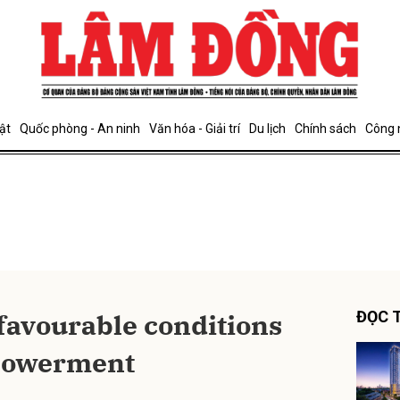
bình luận
ật
Quốc phòng - An ninh
Văn hóa - Giải trí
Du lịch
Chính sách
Công 
Hủy
G
favourable conditions
ĐỌC T
powerment