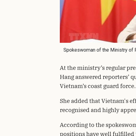
Spokeswoman of the Ministry of F
At the ministry’s regular pr
Hang answered reporters’ qu
Vietnam’s coast guard force.
She added that Vietnam's eff
recognised and highly appre
According to the spokeswoma
positions have well fulfilled