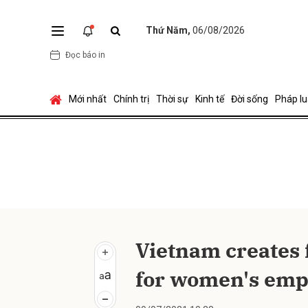
Thứ Năm,
06/08/2026
Đọc báo in
Gửi 
Mới nhất
Chính trị
Thời sự
Kinh tế
Đời sống
Pháp lu
Vietnam creates 
for women's em