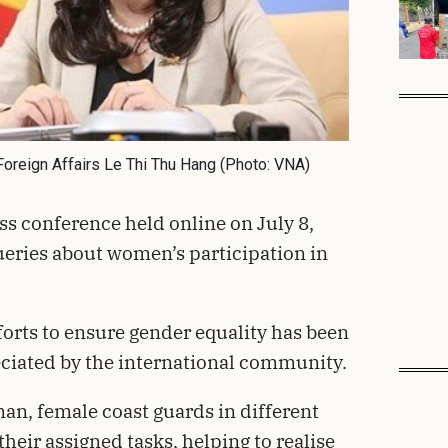
oreign Affairs Le Thi Thu Hang (Photo: VNA)
ess conference held online on July 8,
eries about women’s participation in
orts to ensure gender equality has been
ciated by the international community.
n, female coast guards in different
 their assigned tasks, helping to realise