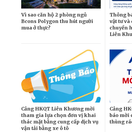
Vì sao căn hộ 2 phòng ngủ
Thông bá
Bcons Polygon thu hút người
vật tư và
mua ở thực?
chuyền h
Liên Kh
Cảng HKQT Liên Khương mời
Cảng HK
tham gia lựa chọn đơn vị khai
báo mời 
thác mặt bằng cung cấp dịch vụ
thùng rá
vận tải bằng xe ô tô