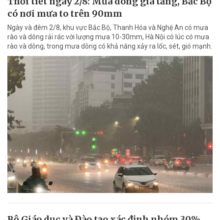
Thời tiết ngày 2/8: Mưa dông gia tăng, Bắc Bộ
có nơi mưa to trên 90mm
Ngày và đêm 2/8, khu vực Bắc Bộ, Thanh Hóa và Nghệ An có mưa
rào và dông rải rác với lượng mưa 10-30mm, Hà Nội có lúc có mưa
rào và dông, trong mưa dông có khả năng xảy ra lốc, sét, gió mạnh.
Bộ Giáo dục và Đào tạo xác định nhóm 30%