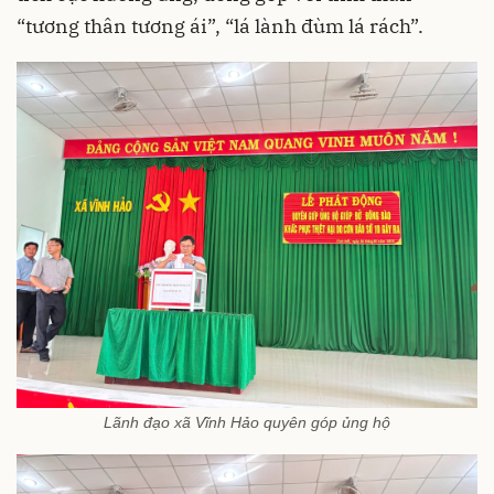
“tương thân tương ái”, “lá lành đùm lá rách”.
Lãnh đạo xã Vĩnh Hảo quyên góp ủng hộ