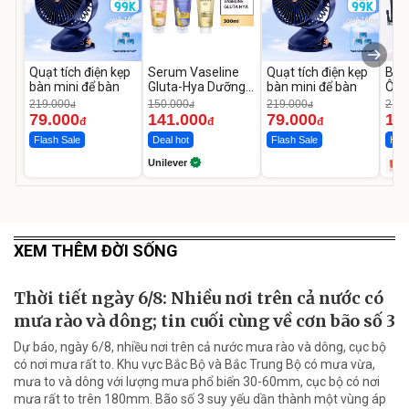
Quạt tích điện kẹp
Serum Vaseline
Quạt tích điện kẹp
Bơm
bàn mini để bàn
Gluta-Hya Dưỡng
bàn mini để bàn
Ô T
Da Sáng Mịn Sau 7
MED
219.000
150.000
219.000
2.69
đ
đ
đ
Ngày
12.
79.000
141.000
79.000
1.
đ
đ
đ
Flash Sale
Deal hot
Flash Sale
Hot 
Unilever
XEM THÊM ĐỜI SỐNG
Thời tiết ngày 6/8: Nhiều nơi trên cả nước có
mưa rào và dông; tin cuối cùng về cơn bão số 3
Dự báo, ngày 6/8, nhiều nơi trên cả nước mưa rào và dông, cục bộ
có nơi mưa rất to. Khu vực Bắc Bộ và Bắc Trung Bộ có mưa vừa,
mưa to và dông với lượng mưa phổ biến 30-60mm, cục bộ có nơi
mưa rất to trên 180mm. Bão số 3 suy yếu dần thành một vùng áp