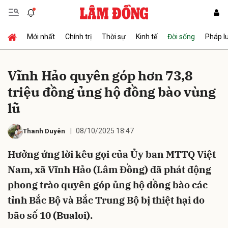
Mới nhất
Chính trị
Thời sự
Kinh tế
Đời sống
Pháp l
Gửi bình luận
Vĩnh Hảo quyên góp hơn 73,8
triệu đồng ủng hộ đồng bào vùng
lũ
08/10/2025 18:47
Thanh Duyên
Hưởng ứng lời kêu gọi của Ủy ban MTTQ Việt
Hủy
Gửi
Nam, xã Vĩnh Hảo (Lâm Đồng) đã phát động
phong trào quyên góp ủng hộ đồng bào các
tỉnh Bắc Bộ và Bắc Trung Bộ bị thiệt hại do
bão số 10 (Bualoi).