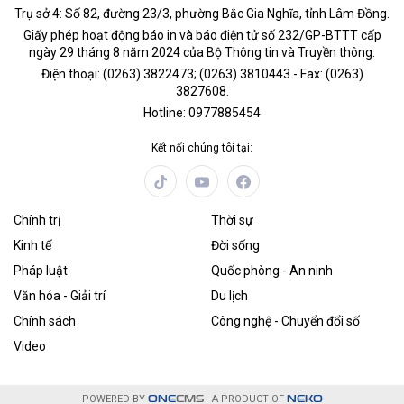
Trụ sở 4: Số 82, đường 23/3, phường Bắc Gia Nghĩa, tỉnh Lâm Đồng.
Giấy phép hoạt động báo in và báo điện tử số 232/GP-BTTT cấp
ngày 29 tháng 8 năm 2024 của Bộ Thông tin và Truyền thông.
Điện thoại: (0263) 3822473; (0263) 3810443 - Fax: (0263)
3827608.
Hotline: 0977885454
Kết nối chúng tôi tại:
Chính trị
Thời sự
Kinh tế
Đời sống
Pháp luật
Quốc phòng - An ninh
Văn hóa - Giải trí
Du lịch
Chính sách
Công nghệ - Chuyển đổi số
Video
POWERED BY
ONE
CMS
- A PRODUCT OF
NEKO