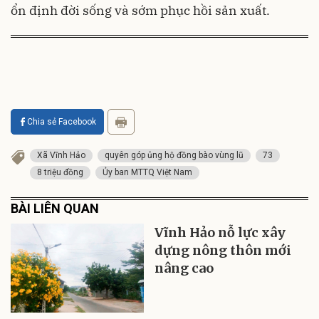
ổn định đời sống và sớm phục hồi sản xuất.
Chia sẻ Facebook
Xã Vĩnh Hảo
quyên góp ủng hộ đồng bào vùng lũ
73
8 triệu đồng
Ủy ban MTTQ Việt Nam
BÀI LIÊN QUAN
Vĩnh Hảo nỗ lực xây
dựng nông thôn mới
nâng cao