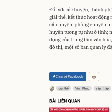
Đối với các huyện, thành ph
giải thể, kết thúc hoạt động
cấp huyện; phòng chuyên m
huyện tương tự như ở tỉnh; 
động của trung tâm văn hóa, t
đô thị, một số ban quản lý 
Chia sẻ Facebook
giải thể
Vĩnh Phúc
sáp nhập
BÀI LIÊN QUAN