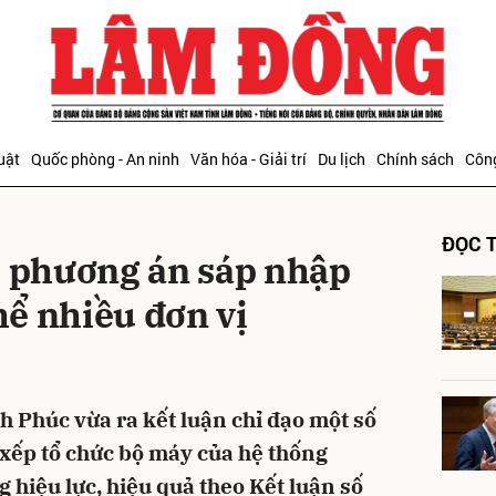
bình luận
uật
Quốc phòng - An ninh
Văn hóa - Giải trí
Du lịch
Chính sách
Công
ĐỌC T
' phương án sáp nhập
thể nhiều đơn vị
Hủy
G
 Phúc vừa ra kết luận chỉ đạo một số
 xếp tổ chức bộ máy của hệ thống
g hiệu lực, hiệu quả theo Kết luận số