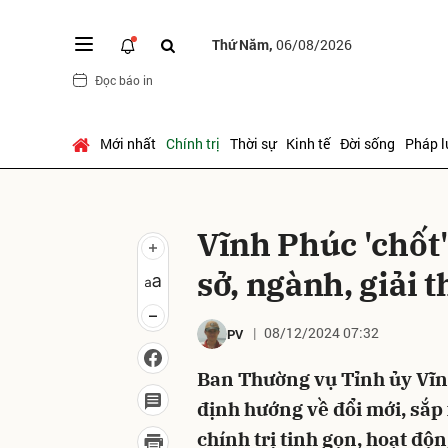
Thứ Năm,
06/08/2026
Đọc báo in
Gửi 
Mới nhất
Chính trị
Thời sự
Kinh tế
Đời sống
Pháp l
Vĩnh Phúc 'chốt
sở, ngành, giải 
08/12/2024 07:32
PV
Ban Thường vụ Tỉnh ủy Vĩnh
định hướng về đổi mới, sắp
chính trị tinh gọn, hoạt độn