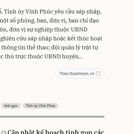
ố, Tỉnh ủy Vĩnh Phúc yêu cầu sáp nhập,
 một số phòng, ban, đơn vị, ban chỉ đạo
ôn, đơn vị sự nghiệp thuộc UBND
nghiên cứu sáp nhập hoặc kết thúc hoạt
hông tin thể thao; đội quản lý trật tự
đặc thù trực thuộc UBND huyện...
Theo thanhnien.vn
tinh gọn
Tỉnh ủy Vĩnh Phúc
Cập nhật kế hoạch tinh gọn các