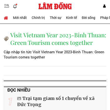
Mới nhất
Chính trị
Thời sự
Kinh tế
Đời sống
Pháp 
Visit Vietnam Year 2023-Binh Thuan:
Green Tourism comes together
Cập nhập tin tức Visit Vietnam Year 2023-Binh Thuan: Green
Tourism comes together
ĐỌC NHIỀU
1
Trại tạm giam số 1 chuyển về xã
Đức Trọng