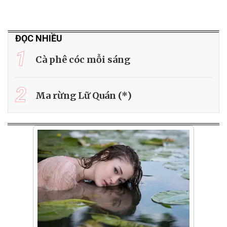
ĐỌC NHIỀU
1
Cà phê cóc mỗi sáng
2
Ma rừng Lữ Quán (*)