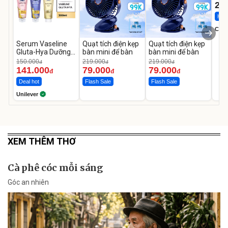
22
Hot 
Cecil
Serum Vaseline
Quạt tích điện kẹp
Quạt tích điện kẹp
Gluta-Hya Dưỡng
bàn mini để bàn
bàn mini để bàn
Da Sáng Mịn Sau 7
150.000
219.000
219.000
đ
đ
đ
Ngày
141.000
79.000
79.000
đ
đ
đ
Deal hot
Flash Sale
Flash Sale
Unilever
XEM THÊM THƠ
Cà phê cóc mỗi sáng
Góc an nhiên