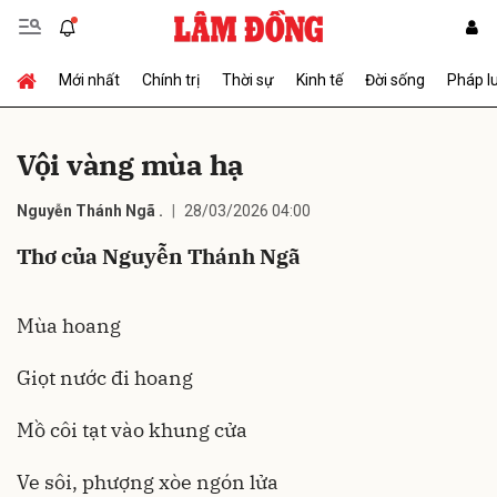
Mới nhất
Chính trị
Thời sự
Kinh tế
Đời sống
Pháp l
Gửi bình luận
Vội vàng mùa hạ
Nguyễn Thánh Ngã .
28/03/2026 04:00
Thơ của Nguyễn Thánh Ngã
Mùa hoang
Hủy
Gửi
Giọt nước đi hoang
Mồ côi tạt vào khung cửa
Ve sôi, phượng xòe ngón lửa