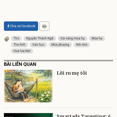
Chia sẻ Facebook
Thơ
Nguyễn Thánh Ngã
Vội vàng mùa hạ
Mùa hạ
Thơ tình
Văn học
Mùa phượng
Nỗi nhớ
Hoa loa kèn
BÀI LIÊN QUAN
Lời ru mẹ tôi
Smartads Targeting: 4