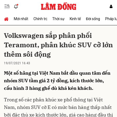
Mới nhất
Chính trị
Thời sự
Kinh tế
Đời sống
Pháp l
Gửi bình luận
Volkswagen sắp phân phối
Teramont, phân khúc SUV cỡ lớn
thêm sôi động
19/07/2021 16:43
Một số hãng tại Việt Nam bắt đầu quan tâm đến
Hủy
Gửi
nhóm SUV tầm giá 2 tỷ đồng, kích thước lớn,
cấu hình 3 hàng ghế dù khá kén khách.
Trong số các phân khúc xe phổ thông tại Việt
Nam, nhóm SUV cỡ E có mức bán hàng thấp nhất
bởi đặc thù xe kích thước lớn, giá cao hàng đầu thị