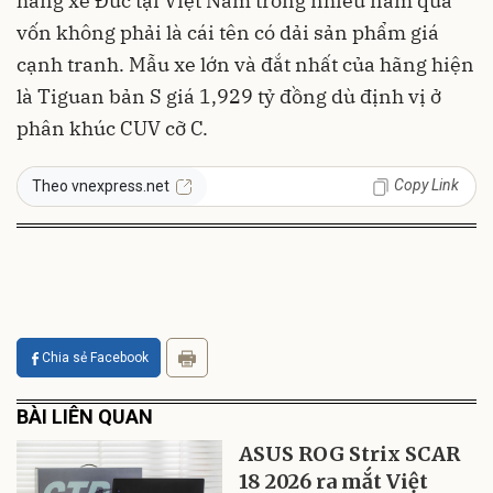
hãng xe Đức tại Việt Nam trong nhiều năm qua
vốn không phải là cái tên có dải sản phẩm giá
cạnh tranh. Mẫu xe lớn và đắt nhất của hãng hiện
là Tiguan bản S giá 1,929 tỷ đồng dù định vị ở
phân khúc CUV cỡ C.
Copy Link
Theo vnexpress.net
Chia sẻ Facebook
BÀI LIÊN QUAN
ASUS ROG Strix SCAR
18 2026 ra mắt Việt