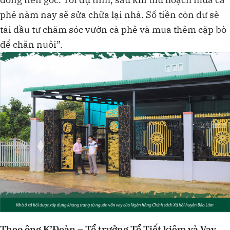
phê năm nay sẽ sửa chữa lại nhà. Số tiền còn dư sẽ
tái đầu tư chăm sóc vườn cà phê và mua thêm cặp bò
để chăn nuôi”.
Theo ông K’Đoàn – Tổ trưởng Tổ Tiết kiệm và Vay