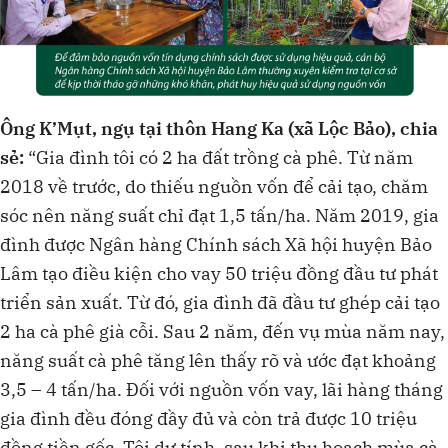
Ông K’Mụt, ngụ tại thôn Hang Ka (xã Lộc Bảo), chia
sẻ:
“Gia đình tôi có 2 ha đất trồng cà phê. Từ năm
2018 về trước, do thiếu nguồn vốn để cải tạo, chăm
sóc nên năng suất chỉ đạt 1,5 tấn/ha. Năm 2019, gia
đình được Ngân hàng Chính sách Xã hội huyện Bảo
Lâm tạo điều kiện cho vay 50 triệu đồng đầu tư phát
triển sản xuất. Từ đó, gia đình đã đầu tư ghép cải tạo
2 ha cà phê già cỗi. Sau 2 năm, đến vụ mùa năm nay,
năng suất cà phê tăng lên thấy rõ và ước đạt khoảng
3,5 – 4 tấn/ha. Đối với nguồn vốn vay, lãi hàng tháng
gia đình đều đóng đầy đủ và còn trả được 10 triệu
đồng tiền gốc. Tôi dự tính, sau khi thu hoạch mùa cà