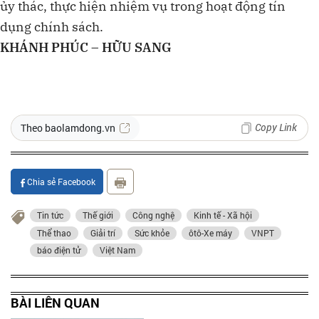
ủy thác, thực hiện nhiệm vụ trong hoạt động tín
dụng chính sách.
KHÁNH PHÚC – HỮU SANG
Copy Link
Theo baolamdong.vn
Chia sẻ Facebook
Tin tức
Thế giới
Công nghệ
Kinh tế - Xã hội
Thể thao
Giải trí
Sức khỏe
ôtô-Xe máy
VNPT
báo điện tử
Việt Nam
BÀI LIÊN QUAN