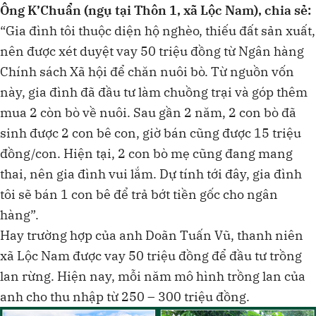
Ông K’Chuẩn (ngụ tại Thôn 1, xã Lộc Nam), chia sẻ:
“Gia đình tôi thuộc diện hộ nghèo, thiếu đất sản xuất,
nên được xét duyệt vay 50 triệu đồng từ Ngân hàng
Chính sách Xã hội để chăn nuôi bò. Từ nguồn vốn
này, gia đình đã đầu tư làm chuồng trại và góp thêm
mua 2 còn bò về nuôi. Sau gần 2 năm, 2 con bò đã
sinh được 2 con bê con, giờ bán cũng được 15 triệu
đồng/con. Hiện tại, 2 con bò mẹ cũng đang mang
thai, nên gia đình vui lắm. Dự tính tới đây, gia đình
tôi sẽ bán 1 con bê để trả bớt tiền gốc cho ngân
hàng”.
Hay trường hợp của anh Doãn Tuấn Vũ, thanh niên
xã Lộc Nam được vay 50 triệu đồng để đầu tư trồng
lan rừng. Hiện nay, mỗi năm mô hình trồng lan của
anh cho thu nhập từ 250 – 300 triệu đồng.