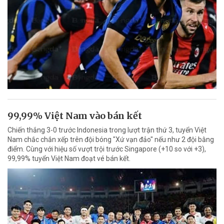
99,99% Việt Nam vào bán kết
Chiến thắng 3-0 trước Indonesia trong lượt trận thứ 3, tuyển Việt
Nam chắc chắn xếp trên đội bóng "Xứ vạn đảo" nếu như 2 đội bằng
điểm. Cùng với hiệu số vượt trội trước Singapore (+10 so với +3),
99,99% tuyển Việt Nam đoạt vé bán kết.