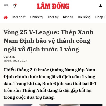
Mới nhất
Chính trị
Thời sự
Kinh tế
Đời sống
Pháp l
Gửi bình luận
Vòng 25 V-League: Thép Xanh
Nam Định bảo vệ thành công
ngôi vô địch trước 1 vòng
Việt Anh
15/06/2025 20:24
Chiến thắng 2-0 trước Quảng Nam giúp Nam
Hủy
Gửi
Định chính thức lên ngôi vô địch sớm 1 vòng
đấu. Trong khi đó, Bình Định sau thất bại 0-1
trên sân Thống Nhất đang là đội gặp bất lợi
trong cuộc đua trụ hạng.