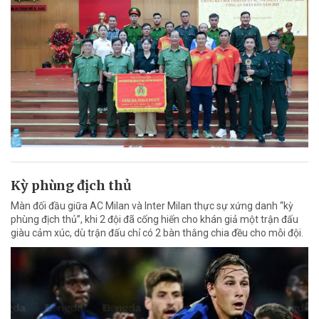
Kỳ phùng địch thủ
Màn đối đầu giữa AC Milan và Inter Milan thực sự xứng danh “kỳ
phùng địch thủ”, khi 2 đội đã cống hiến cho khán giả một trận đấu
giàu cảm xúc, dù trận đấu chỉ có 2 bàn thắng chia đều cho mỗi đội.