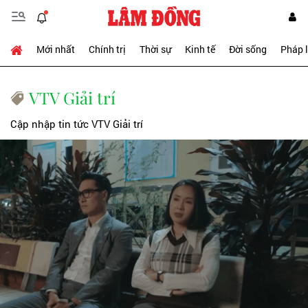
Mới nhất
Chính trị
Thời sự
Kinh tế
Đời sống
Pháp 
VTV Giải trí
Cập nhập tin tức VTV Giải trí