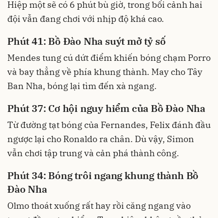
Hiệp một sẽ có 6 phút bù giờ, trong bối cảnh hai
đội vẫn đang chơi với nhịp độ khá cao.
Phút 41: Bồ Đào Nha suýt mở tỷ số
Mendes tung cú dứt điểm khiến bóng chạm Porro
và bay thẳng về phía khung thành. May cho Tây
Ban Nha, bóng lại tìm đến xà ngang.
Phút 37: Cơ hội nguy hiểm của Bồ Đào Nha
Từ đường tạt bóng của Fernandes, Felix đánh đầu
ngược lại cho Ronaldo ra chân. Dù vậy, Simon
vẫn chơi tập trung và cản phá thành công.
Phút 34: Bóng trôi ngang khung thành Bồ
Đào Nha
Olmo thoát xuống rất hay rồi căng ngang vào