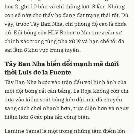
hòa 2, ghi 10 bàn và chỉ thủng lưới 3 lần. Những
con số này cho thấy họ đang đạt trạng thái tốt. Dù
vậy, trước Tây Ban Nha, chỉ phong độ cao là chưa
đủ. Đội bóng của HLV Roberto Martinez cần sự
chính xác trong từng pha xử lý và hạn chế tối đa
sai lầm ở khu vực trung tuyến.
Tây Ban Nha biến đổi mạnh mẽ dưới
thời Luis de la Fuente
Tây Ban Nha bước vào trận đấu với hình ảnh của
một đội bóng rất cân bằng. La Roja không còn chỉ
dựa vào kiểm soát bóng kéo dài, mà đã chuyển
sang cách chơi nhanh hơn, trực diện hơn và nguy
hiểm hơn ở các pha tấn công biên.
Lamine Yamal là một trong những tâm điểm lớn