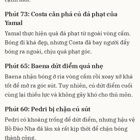
Phút 73: Costa cản phá cú đá phạt của
Yamal
Yamal thực hiện quả đá phạt từ ngoài vòng cấm.
Bóng đi khá đẹp, nhưng Costa đã bay người đẩy
bóng ra ngoài, chịu quả phạt góc.
Phút 65: Baena dứt điểm quá nhẹ
Baena nhận bóng ở rìa vòng cấm rồi xoay xở khá
tốt để mở ra góc sút. Tuy nhiên, cú dứt điểm cuối
cùng lại thiếu lực và không gây khó cho thủ môn.
Phút 60: Pedri bị chặn cú sút
Pedri có khoảng trống để dứt điểm, nhưng hậu vệ
Bồ Đào Nha đã lăn xả rất kịp thời để chặn bóng
thành công.