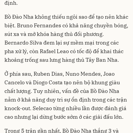
định.
Bồ Đào Nha không thiếu ngôi sao để tạo nên khác
biệt. Bruno Fernandes có khả năng chuyền bóng,
sút xa và mở khóa hàng thủ đối phương.
Bernardo Silva đem lại sự mềm mại trong các
pha xử lý, còn Rafael Leao có tốc độ để khai thác
khoảng trống sau lưng hàng thủ Tây Ban Nha.
Ở phía sau, Ruben Dias, Nuno Mendes, Joao
Cancelo và Diogo Costa tạo nên bộ khung giàu
chất lượng. Tuy nhiên, vấn đề của Bồ Đào Nha
nằm ở khả năng duy trì sự ổn định trong các trận
knock-out. Selecao từng nhiều lần được đánh giá
cao nhưng lại dừng bước sớm ở các giải đấu lớn.
Trong 5 trận gần nhất, Bồ Đào Nha thắng 3 và