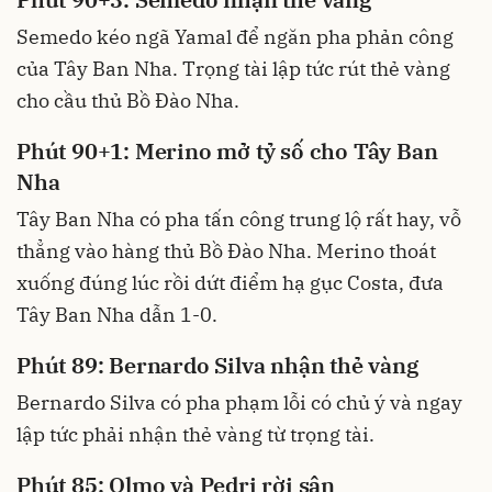
Semedo kéo ngã Yamal để ngăn pha phản công
của Tây Ban Nha. Trọng tài lập tức rút thẻ vàng
cho cầu thủ Bồ Đào Nha.
Phút 90+1: Merino mở tỷ số cho Tây Ban
Nha
Tây Ban Nha có pha tấn công trung lộ rất hay, vỗ
thẳng vào hàng thủ Bồ Đào Nha. Merino thoát
xuống đúng lúc rồi dứt điểm hạ gục Costa, đưa
Tây Ban Nha dẫn 1-0.
Phút 89: Bernardo Silva nhận thẻ vàng
Bernardo Silva có pha phạm lỗi có chủ ý và ngay
lập tức phải nhận thẻ vàng từ trọng tài.
Phút 85: Olmo và Pedri rời sân