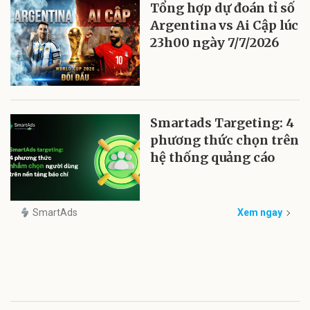
Tổng hợp dự đoán tỉ số
Argentina vs Ai Cập lúc
23h00 ngày 7/7/2026
Smartads Targeting: 4
phương thức chọn trên
hệ thống quảng cáo
SmartAds
Xem ngay