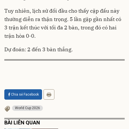
Tuy nhiên, lịch sử đối đầu cho thấy cặp đấu này
thường diễn ra thận trọng. 5 lần gặp gần nhất có
3 trận kết thúc với tối đa 2 bàn, trong đó có hai
trận hòa 0-0.
Dự đoán: 2 đến 3 bàn thắng.
Chia sẻ Facebook
World Cup 2026
BÀI LIÊN QUAN