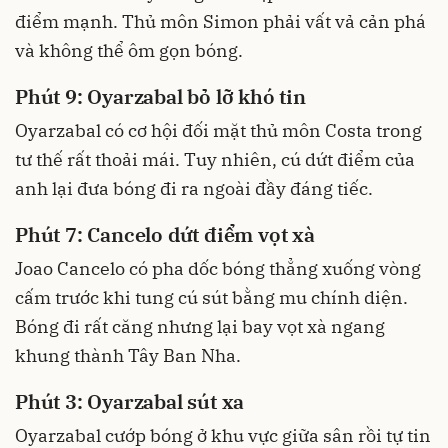
điểm mạnh. Thủ môn Simon phải vất vả cản phá
và không thể ôm gọn bóng.
Phút 9: Oyarzabal bỏ lỡ khó tin
Oyarzabal có cơ hội đối mặt thủ môn Costa trong
tư thế rất thoải mái. Tuy nhiên, cú dứt điểm của
anh lại đưa bóng đi ra ngoài đầy đáng tiếc.
Phút 7: Cancelo dứt điểm vọt xà
Joao Cancelo có pha dốc bóng thẳng xuống vòng
cấm trước khi tung cú sút bằng mu chính diện.
Bóng đi rất căng nhưng lại bay vọt xà ngang
khung thành Tây Ban Nha.
Phút 3: Oyarzabal sút xa
Oyarzabal cướp bóng ở khu vực giữa sân rồi tự tin