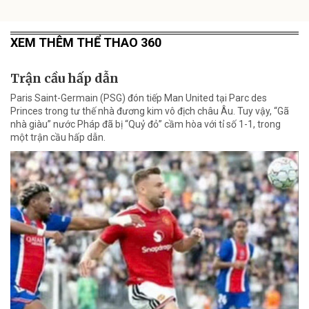
XEM THÊM THỂ THAO 360
Trận cầu hấp dẫn
Paris Saint-Germain (PSG) đón tiếp Man United tại Parc des
Princes trong tư thế nhà đương kim vô địch châu Âu. Tuy vậy, “Gã
nhà giàu” nước Pháp đã bị “Quỷ đỏ” cầm hòa với tỉ số 1-1, trong
một trận cầu hấp dẫn.