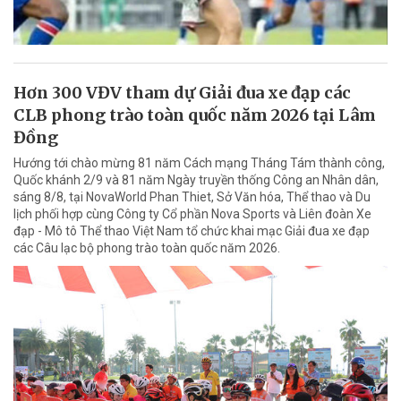
Hơn 300 VĐV tham dự Giải đua xe đạp các
CLB phong trào toàn quốc năm 2026 tại Lâm
Đồng
Hướng tới chào mừng 81 năm Cách mạng Tháng Tám thành công,
Quốc khánh 2/9 và 81 năm Ngày truyền thống Công an Nhân dân,
sáng 8/8, tại NovaWorld Phan Thiet, Sở Văn hóa, Thể thao và Du
lịch phối hợp cùng Công ty Cổ phần Nova Sports và Liên đoàn Xe
đạp - Mô tô Thể thao Việt Nam tổ chức khai mạc Giải đua xe đạp
các Câu lạc bộ phong trào toàn quốc năm 2026.