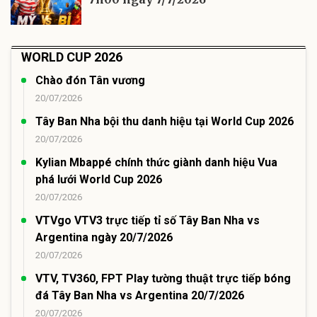
WORLD CUP 2026
Chào đón Tân vương
20/07/2026
Tây Ban Nha bội thu danh hiệu tại World Cup 2026
20/07/2026
Kylian Mbappé chính thức giành danh hiệu Vua
phá lưới World Cup 2026
20/07/2026
VTVgo VTV3 trực tiếp tỉ số Tây Ban Nha vs
Argentina ngày 20/7/2026
20/07/2026
VTV, TV360, FPT Play tường thuật trực tiếp bóng
đá Tây Ban Nha vs Argentina 20/7/2026
20/07/2026