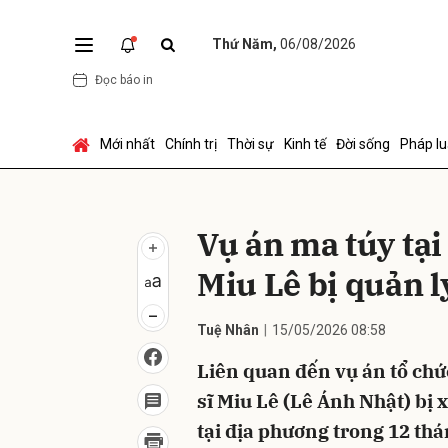
Thứ Năm,
06/08/2026
Đọc báo in
Gửi 
Mới nhất
Chính trị
Thời sự
Kinh tế
Đời sống
Pháp lu
Vụ án ma túy tại
Miu Lê bị quản l
Tuệ Nhân
15/05/2026 08:58
Liên quan đến vụ án tổ chứ
sĩ Miu Lê (Lê Ánh Nhật) bị 
tại địa phương trong 12 thá