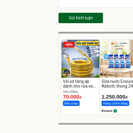
Gửi bình luận
-56%
Vòi xịt tăng áp
Sữa nước Ensur
dành cho rửa xe,
Abbott, thùng 24
tưới cây
chai
161.000
đ
70.000
1.250.000
đ
đ
Bán chạy
Hàng chính hãng
Ensure