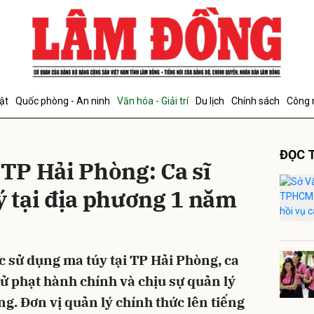
bình luận
ật
Quốc phòng - An ninh
Văn hóa - Giải trí
Du lịch
Chính sách
Công 
ĐỌC T
 TP Hải Phòng: Ca sĩ
ý tại địa phương 1 năm
Hủy
G
c sử dụng ma túy tại TP Hải Phòng, ca
xử phạt hành chính và chịu sự quản lý
ng. Đơn vị quản lý chính thức lên tiếng