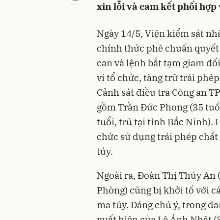
xin lỗi và cam kết phối hợp 
Ngày 14/5, Viện kiểm sát nh
chính thức phê chuẩn quyết đ
can và lệnh bắt tạm giam đối
vi tổ chức, tàng trữ trái phé
Cảnh sát điều tra Công an TP
gồm Trần Đức Phong (35 tuổi
tuổi, trú tại tỉnh Bắc Ninh). 
chức sử dụng trái phép chất
túy.
Ngoài ra, Đoàn Thị Thúy An (3
Phòng) cũng bị khởi tố với c
ma túy. Đáng chú ý, trong da
xuất hiện của Lê Ánh Nhật (