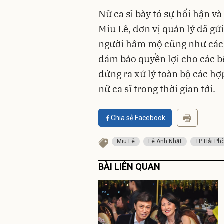
Nữ ca sĩ bày tỏ sự hối hận v
Miu Lê, đơn vị quản lý đã gửi
người hâm mộ cũng như các đ
đảm bảo quyền lợi cho các b
đứng ra xử lý toàn bộ các h
nữ ca sĩ trong thời gian tới.
Chia sẻ Facebook
Miu Lê
Lê Ánh Nhật
TP Hải Ph
BÀI LIÊN QUAN