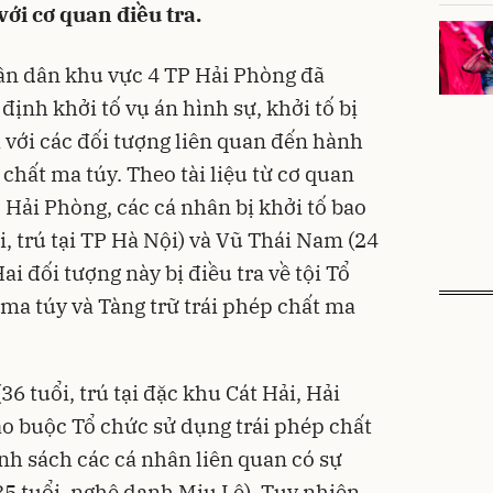
với cơ quan điều tra.
ân dân khu vực 4 TP Hải Phòng đã
ịnh khởi tố vụ án hình sự, khởi tố bị
 với các đối tượng liên quan đến hành
p chất ma túy. Theo tài liệu từ cơ quan
 Hải Phòng, các cá nhân bị khởi tố bao
, trú tại TP Hà Nội) và Vũ Thái Nam (24
Hai đối tượng này bị điều tra về tội Tổ
 ma túy và Tàng trữ trái phép chất ma
6 tuổi, trú tại đặc khu Cát Hải, Hải
áo buộc Tổ chức sử dụng trái phép chất
nh sách các cá nhân liên quan có sự
35 tuổi, nghệ danh Miu Lê). Tuy nhiên,