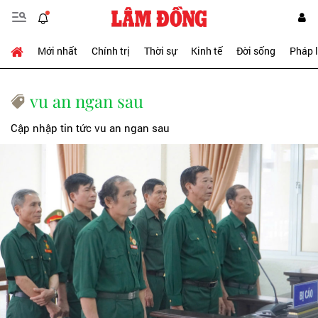
Mới nhất
Chính trị
Thời sự
Kinh tế
Đời sống
Pháp 
vu an ngan sau
Cập nhập tin tức vu an ngan sau