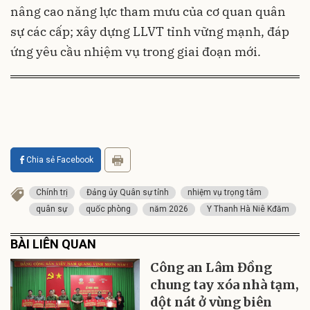
nâng cao năng lực tham mưu của cơ quan quân
sự các cấp; xây dựng LLVT tỉnh vững mạnh, đáp
ứng yêu cầu nhiệm vụ trong giai đoạn mới.
Chia sẻ Facebook
Chính trị
Đảng ủy Quân sự tỉnh
nhiệm vụ trọng tâm
quân sự
quốc phòng
năm 2026
Y Thanh Hà Niê Kđăm
BÀI LIÊN QUAN
Công an Lâm Đồng
chung tay xóa nhà tạm,
dột nát ở vùng biên