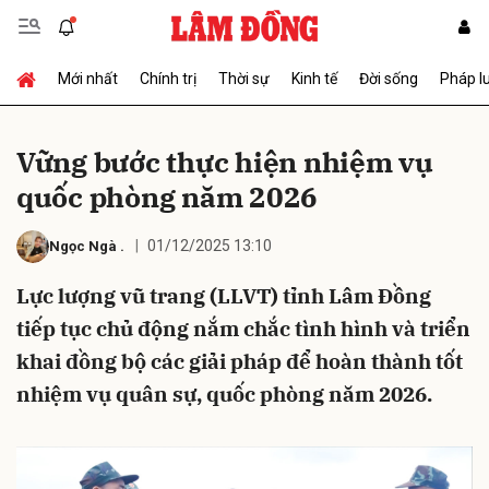
Mới nhất
Chính trị
Thời sự
Kinh tế
Đời sống
Pháp l
Gửi bình luận
Vững bước thực hiện nhiệm vụ
quốc phòng năm 2026
01/12/2025 13:10
Ngọc Ngà
.
Lực lượng vũ trang (LLVT) tỉnh Lâm Đồng
tiếp tục chủ động nắm chắc tình hình và triển
Hủy
Gửi
khai đồng bộ các giải pháp để hoàn thành tốt
nhiệm vụ quân sự, quốc phòng năm 2026.