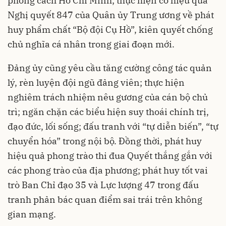
phong cách Hồ Chí Minh; thực hiện có hiệu quả
Nghị quyết 847 của Quân ủy Trung ương về phát
huy phẩm chất “Bộ đội Cụ Hồ”, kiên quyết chống
chủ nghĩa cá nhân trong giai đoạn mới.
Đảng ủy cũng yêu cầu tăng cường công tác quản
lý, rèn luyện đội ngũ đảng viên; thực hiện
nghiêm trách nhiệm nêu gương của cán bộ chủ
trì; ngăn chặn các biểu hiện suy thoái chính trị,
đạo đức, lối sống; đấu tranh với “tự diễn biến”, “tự
chuyển hóa” trong nội bộ. Đồng thời, phát huy
hiệu quả phong trào thi đua Quyết thắng gắn với
các phong trào của địa phương; phát huy tốt vai
trò Ban Chỉ đạo 35 và Lực lượng 47 trong đấu
tranh phản bác quan điểm sai trái trên không
gian mạng.