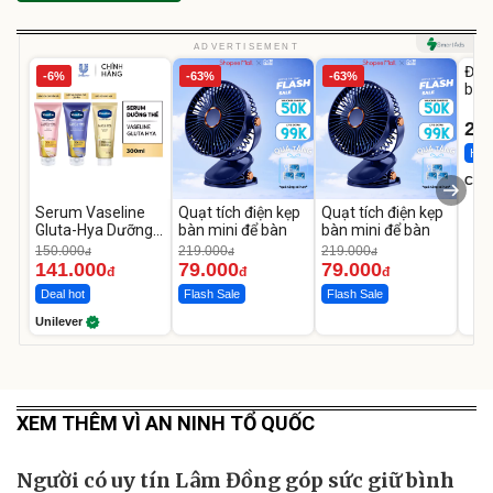
U
ADVERTISEMENT
Đai 
-6%
-63%
-63%
bé 
1-9 
22
Hot 
Cecil
Serum Vaseline
Quạt tích điện kẹp
Quạt tích điện kẹp
Gluta-Hya Dưỡng
bàn mini để bàn
bàn mini để bàn
Da Sáng Mịn Sau 7
150.000
219.000
219.000
đ
đ
đ
Ngày
141.000
79.000
79.000
đ
đ
đ
Deal hot
Flash Sale
Flash Sale
Unilever
XEM THÊM VÌ AN NINH TỔ QUỐC
Người có uy tín Lâm Đồng góp sức giữ bình