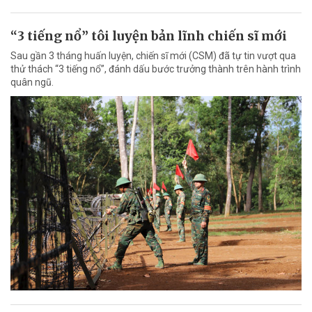
“3 tiếng nổ” tôi luyện bản lĩnh chiến sĩ mới
Sau gần 3 tháng huấn luyện, chiến sĩ mới (CSM) đã tự tin vượt qua
thử thách “3 tiếng nổ”, đánh dấu bước trưởng thành trên hành trình
quân ngũ.