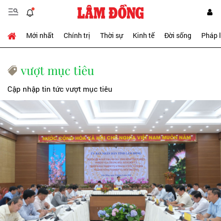
Mới nhất
Chính trị
Thời sự
Kinh tế
Đời sống
Pháp 
vượt mục tiêu
Cập nhập tin tức vượt mục tiêu