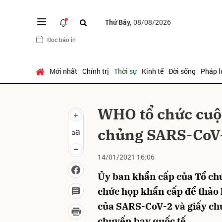
Thứ Bảy,
08/08/2026
Đọc báo in
Gửi 
Mới nhất
Chính trị
Thời sự
Kinh tế
Đời sống
Pháp l
WHO tổ chức cuộ
chủng SARS-CoV
14/01/2021 16:06
Ủy ban khẩn cấp của Tổ chứ
chức họp khẩn cấp để thảo 
của SARS-CoV-2 và giấy ch
chuyến bay quốc tế.