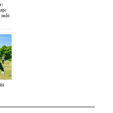
c:
ược
a mỗi
ời