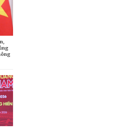
n,
củng
hông