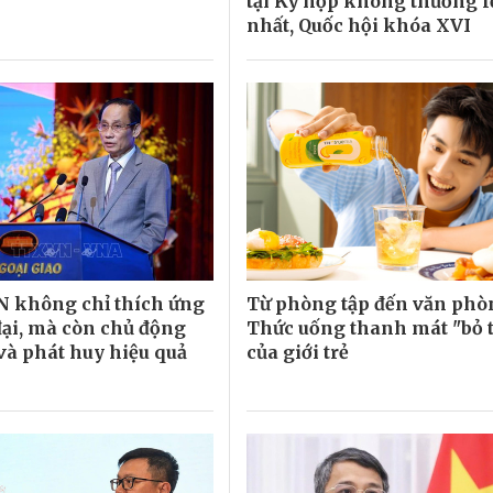
tại Kỳ họp không thường l
nhất, Quốc hội khóa XVI
 không chỉ thích ứng
Từ phòng tập đến văn phò
 đại, mà còn chủ động
Thức uống thanh mát "bỏ t
 và phát huy hiệu quả
của giới trẻ