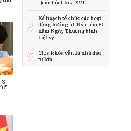
ệ thứ
Quốc hội khóa XVI
Kế hoạch tổ chức các hoạt
4
động hướng tới Kỷ niệm 80
năm Ngày Thương binh-
Liệt sỹ
5
Chìa khóa vẫn là nhà đầu
tư lớn
ng:
úi"