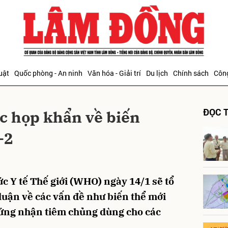
bình luận
uật
Quốc phòng - An ninh
Văn hóa - Giải trí
Du lịch
Chính sách
Công
ĐỌC T
c họp khẩn về biến
-2
Hủy
G
c Y tế Thế giới (WHO) ngày 14/1 sẽ tổ
luận về các vấn đề như biến thể mới
ứng nhận tiêm chủng dùng cho các