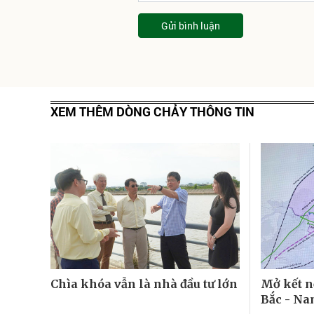
Gửi bình luận
XEM THÊM DÒNG CHẢY THÔNG TIN
Chìa khóa vẫn là nhà đầu tư lớn
Mở kết n
Bắc - N