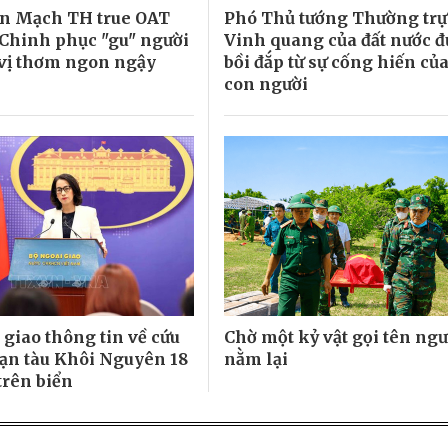
ến Mạch TH true OAT
Phó Thủ tướng Thường trự
Chinh phục "gu" người
Vinh quang của đất nước đ
 vị thơm ngon ngậy
bồi đắp từ sự cống hiến củ
con người
 giao thông tin về cứu
Chờ một kỷ vật gọi tên ngư
nạn tàu Khôi Nguyên 18
nằm lại
trên biển