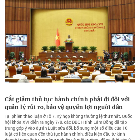
Cắt giảm thủ tục hành chính phải đi đôi với
quản lý rủi ro, bảo vệ quyền lợi người dân
Tại phiên thảo luận ở Tổ 7, Kỳ họp không thường lệ thứ nhất, Quốc
hội khóa XVI diễn ra ngày 7/8, các ĐBQH tỉnh Lâm Đồng đã tập
trung góp ý vào dự án Luật sửa đổi, bổ sung một số điều của 10
luật có liên quan đến thủ tục hành chính, điều kiện đầu tư kinh
doanh trong lĩnh vực nông nghiệp và môi trường; đồng thời cho ý