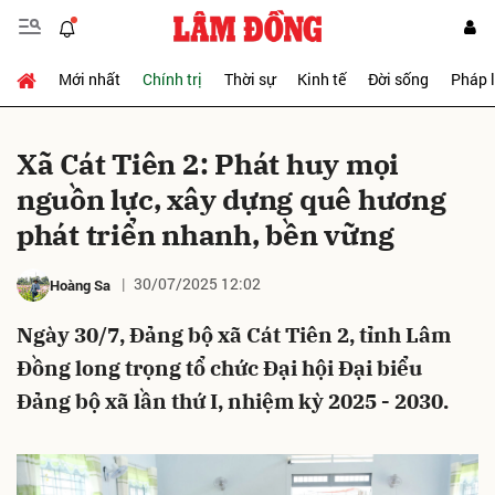
Mới nhất
Chính trị
Thời sự
Kinh tế
Đời sống
Pháp 
Gửi bình luận
Xã Cát Tiên 2: Phát huy mọi
nguồn lực, xây dựng quê hương
phát triển nhanh, bền vững
30/07/2025 12:02
Hoàng Sa
Ngày 30/7, Đảng bộ xã Cát Tiên 2, tỉnh Lâm
Hủy
Gửi
Đồng long trọng tổ chức Đại hội Đại biểu
Đảng bộ xã lần thứ I, nhiệm kỳ 2025 - 2030.