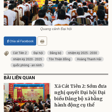
Quang cảnh Đại hội
Chia sẻ Facebook
Cát Tiên 2
Đại hội
Đảng bộ
nhiệm kỳ 2025 - 2030
nhiệm kỳ 2020 - 2025
Tôn Thiện Đồng
Hoàng Thanh Hải
quốc phòng - an ninh
BÀI LIÊN QUAN
Xã Cát Tiên 2: Sớm đưa
nghị quyết Đại hội Đại
biểu Đảng bộ xã bằng
hành động cụ thể