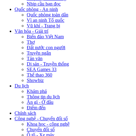
Nhịp cầu bạn đọc
Quốc phòng - An ninh
Quốc phòng toàn dân
Vì an ninh Tổ quốc
Vũ khí - Trang bị
Văn hóa - Giải trí
Biển đảo Việt Nam
Thơ
Đất nước con người
Truyện ngắn
Tản văn
Di sản - Truyền thống
SEA Games 33
Thể thao 360
Showbiz
Du lịch
Khám phá
Thông tin du lịch
Ăn gì - Ở đâu
Điểm đến
Chính sách
Công nghệ - Chuyển đổi số
Khoa học - công nghệ
Chuyển đổi số
Ô tô - Xe máy