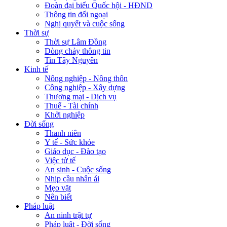
Đoàn đại biểu Quốc hội - HĐND
Thông tin đối ngoại
Nghị quyết và cuộc sống
Thời sự
Thời sự Lâm Đồng
Dòng chảy thông tin
Tin Tây Nguyên
Kinh tế
Nông nghiệp - Nông thôn
Công nghiệp - Xây dựng
Thương mại - Dịch vụ
Thuế - Tài chính
Khởi nghiệp
Đời sống
Thanh niên
Y tế - Sức khỏe
Giáo dục - Đào tạo
Việc tử tế
An sinh - Cuộc sống
Nhịp cầu nhân ái
Mẹo vặt
Nên biết
Pháp luật
An ninh trật tự
Pháp luật - Đời sống