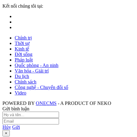
Kết nối chúng tôi tại:
Chính trị
Thời sự
Kinh tế
Đời sống
Pháp luật
Quốc phòng - An ninh
Văn hóa - Giải trí
Du lịch
Chính sách
Công nghệ - Chuyển đổi số
Video
POWERED BY
ONE
CMS
- A PRODUCT OF
NEKO
Gửi bình luận
Hủy
Gửi
×