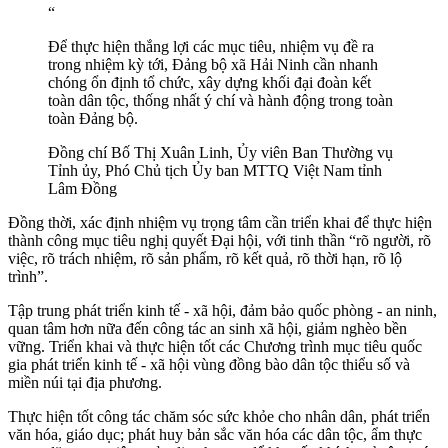
“
Để thực hiện thắng lợi các mục tiêu, nhiệm vụ đề ra
trong nhiệm kỳ tới, Đảng bộ xã Hải Ninh cần nhanh
chóng ổn định tổ chức, xây dựng khối đại đoàn kết
toàn dân tộc, thống nhất ý chí và hành động trong toàn
toàn Đảng bộ.
Đồng chí Bố Thị Xuân Linh, Ủy viên Ban Thường vụ
Tỉnh ủy, Phó Chủ tịch Ủy ban MTTQ Việt Nam tỉnh
Lâm Đồng
Đồng thời, xác định nhiệm vụ trọng tâm cần triển khai để thực hiện
thành công mục tiêu nghị quyết Đại hội, với tinh thần “rõ người, rõ
việc, rõ trách nhiệm, rõ sản phẩm, rõ kết quả, rõ thời hạn, rõ lộ
trình”.
Tập trung phát triển kinh tế - xã hội, đảm bảo quốc phòng - an ninh,
quan tâm hơn nữa đến công tác an sinh xã hội, giảm nghèo bền
vững. Triển khai và thực hiện tốt các Chương trình mục tiêu quốc
gia phát triển kinh tế - xã hội vùng đồng bào dân tộc thiểu số và
miền núi tại địa phương.
Thực hiện tốt công tác chăm sóc sức khỏe cho nhân dân, phát triển
văn hóa, giáo dục; phát huy bản sắc văn hóa các dân tộc, ẩm thực