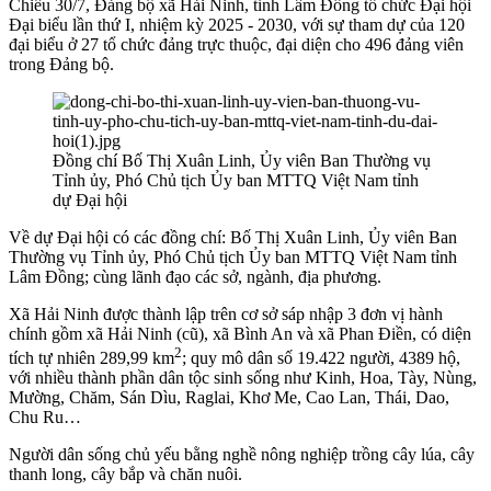
Chiều 30/7, Đảng bộ xã Hải Ninh, tỉnh Lâm Đồng tổ chức Đại hội
Đại biểu lần thứ I, nhiệm kỳ 2025 - 2030, với sự tham dự của 120
đại biểu ở 27 tổ chức đảng trực thuộc, đại diện cho 496 đảng viên
trong Đảng bộ.
Đồng chí Bố Thị Xuân Linh, Ủy viên Ban Thường vụ
Tỉnh ủy, Phó Chủ tịch Ủy ban MTTQ Việt Nam tỉnh
dự Đại hội
Về dự Đại hội có các đồng chí: Bố Thị Xuân Linh, Ủy viên Ban
Thường vụ Tỉnh ủy, Phó Chủ tịch Ủy ban MTTQ Việt Nam tỉnh
Lâm Đồng; cùng lãnh đạo các sở, ngành, địa phương.
Xã Hải Ninh được thành lập trên cơ sở sáp nhập 3 đơn vị hành
chính gồm xã Hải Ninh (cũ), xã Bình An và xã Phan Điền, có diện
2
tích tự nhiên 289,99 km
; quy mô dân số 19.422 người, 4389 hộ,
với nhiều thành phần dân tộc sinh sống như Kinh, Hoa, Tày, Nùng,
Mường, Chăm, Sán Dìu, Raglai, Khơ Me, Cao Lan, Thái, Dao,
Chu Ru…
Người dân sống chủ yếu bằng nghề nông nghiệp trồng cây lúa, cây
thanh long, cây bắp và chăn nuôi.