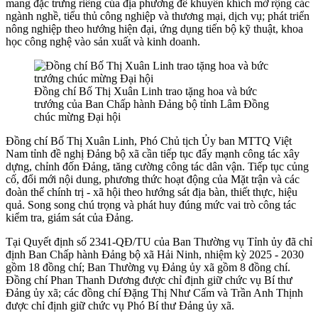
mang đặc trưng riêng của địa phương để khuyến khích mở rộng các
ngành nghề, tiểu thủ công nghiệp và thương mại, dịch vụ; phát triển
nông nghiệp theo hướng hiện đại, ứng dụng tiến bộ kỹ thuật, khoa
học công nghệ vào sản xuất và kinh doanh.
Đồng chí Bố Thị Xuân Linh trao tặng hoa và bức
trướng của Ban Chấp hành Đảng bộ tỉnh Lâm Đồng
chúc mừng Đại hội
Đồng chí Bố Thị Xuân Linh, Phó Chủ tịch Ủy ban MTTQ Việt
Nam tỉnh đề nghị Đảng bộ xã cần tiếp tục đẩy mạnh công tác xây
dựng, chỉnh đốn Đảng, tăng cường công tác dân vận. Tiếp tục củng
cố, đổi mới nội dung, phương thức hoạt động của Mặt trận và các
đoàn thể chính trị - xã hội theo hướng sát địa bàn, thiết thực, hiệu
quả. Song song chú trọng và phát huy đúng mức vai trò công tác
kiểm tra, giám sát của Đảng.
Tại Quyết định số 2341-QĐ/TU của Ban Thường vụ Tỉnh ủy đã chỉ
định Ban Chấp hành Đảng bộ xã Hải Ninh, nhiệm kỳ 2025 - 2030
gồm 18 đồng chí; Ban Thường vụ Đảng ủy xã gồm 8 đồng chí.
Đồng chí Phan Thanh Dương được chỉ định giữ chức vụ Bí thư
Đảng ủy xã; các đồng chí Đặng Thị Như Cấm và Trần Anh Thịnh
được chỉ định giữ chức vụ Phó Bí thư Đảng ủy xã.