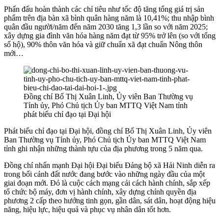
Phấn đấu hoàn thành các chỉ tiêu như tốc độ tăng tổng giá trị sản
phẩm trên địa bàn xã bình quân hàng năm là 10,41%; thu nhập bình
quân đầu người/năm đến năm 2030 tăng 1,3 lần so với năm 2025;
xây dựng gia đình văn hóa hàng năm đạt từ 95% trở lên (so với tổng
số hộ), 90% thôn văn hóa và giữ chuẩn xã đạt chuẩn Nông thôn
mới…
Đồng chí Bố Thị Xuân Linh, Ủy viên Ban Thường vụ
Tỉnh ủy, Phó Chủ tịch Ủy ban MTTQ Việt Nam tỉnh
phát biểu chỉ đạo tại Đại hội
Phát biểu chỉ đạo tại Đại hội, đồng chí Bố Thị Xuân Linh, Ủy viên
Ban Thường vụ Tỉnh ủy, Phó Chủ tịch Ủy ban MTTQ Việt Nam
tỉnh ghi nhận những thành tựu của địa phương trong 5 năm qua.
Đồng chí nhấn mạnh Đại hội Đại biểu Đảng bộ xã Hải Ninh diễn ra
trong bối cảnh đất nước đang bước vào những ngày đầu của một
giai đoạn mới. Đó là cuộc cách mạng cải cách hành chính, sắp xếp
tổ chức bộ máy, đơn vị hành chính, xây dựng chính quyền địa
phương 2 cấp theo hướng tinh gọn, gần dân, sát dân, hoạt động hiệu
năng, hiệu lực, hiệu quả và phục vụ nhân dân tốt hơn.