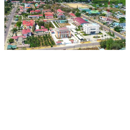
Xã Hàm Thuận Nam chung tay ủng hộ Nhân
dân Tuy Phong bị thiệt hại do lũ
07/11/2025 15:41
Sáng 07/11, Đảng ủy, Hội đồng Nhân dân, Ủy ban Nhân dân và Ủy
ban MTTQ Việt Nam xã Hàm Thuận Nam (Lâm Đồng) đã tổ chức
đoàn công tác đến thăm và trao quà hỗ trợ cho Nhân dân xã Tuy
Phong – địa phương chịu thiệt hại nặng nề sau đợt lũ lụt vừa qua.