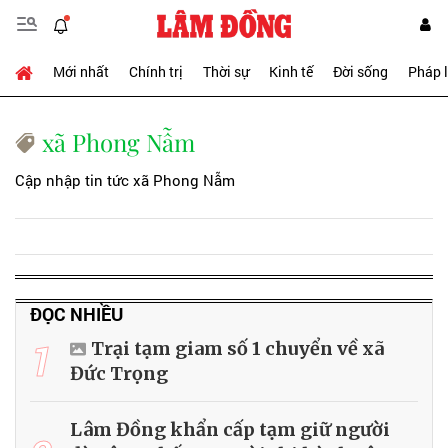
Mới nhất
Chính trị
Thời sự
Kinh tế
Đời sống
Pháp 
xã Phong Nẫm
Cập nhập tin tức xã Phong Nẫm
ĐỌC NHIỀU
1
Trại tạm giam số 1 chuyển về xã
Đức Trọng
Lâm Đồng khẩn cấp tạm giữ người