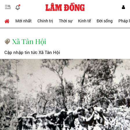
Mới nhất
Chính trị
Thời sự
Kinh tế
Đời sống
Pháp 
Xã Tân Hội
Cập nhập tin tức Xã Tân Hội