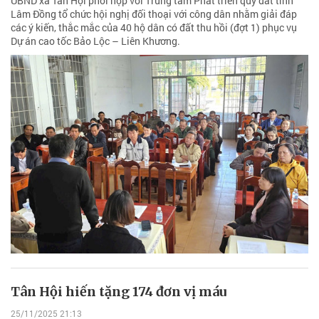
UBND xã Tân Hội phối hợp với Trung tâm Phát triển quỹ đất tỉnh
Lâm Đồng tổ chức hội nghị đối thoại với công dân nhằm giải đáp
các ý kiến, thắc mắc của 40 hộ dân có đất thu hồi (đợt 1) phục vụ
Dự án cao tốc Bảo Lộc – Liên Khương.
Tân Hội hiến tặng 174 đơn vị máu
25/11/2025 21:13