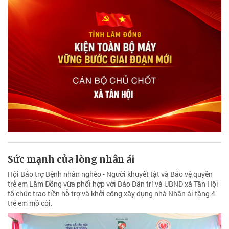
Sức mạnh của lòng nhân ái
Hội Bảo trợ Bệnh nhân nghèo - Người khuyết tật và Bảo vệ quyền
trẻ em Lâm Đồng vừa phối hợp với Báo Dân trí và UBND xã Tân Hội
tổ chức trao tiền hỗ trợ và khởi công xây dựng nhà Nhân ái tặng 4
trẻ em mồ côi.