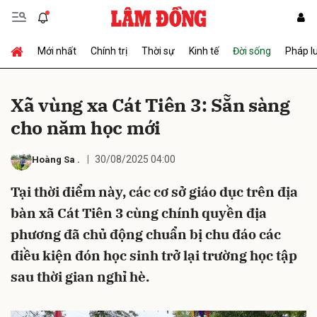
Mới nhất
Chính trị
Thời sự
Kinh tế
Đời sống
Pháp l
Gửi bình luận
Xã vùng xa Cát Tiên 3: Sẵn sàng
cho năm học mới
30/08/2025 04:00
Hoàng Sa
.
Tại thời điểm này, các cơ sở giáo dục trên địa
bàn xã Cát Tiên 3 cùng chính quyền địa
Hủy
Gửi
phương đã chủ động chuẩn bị chu đáo các
điều kiện đón học sinh trở lại trường học tập
sau thời gian nghỉ hè.