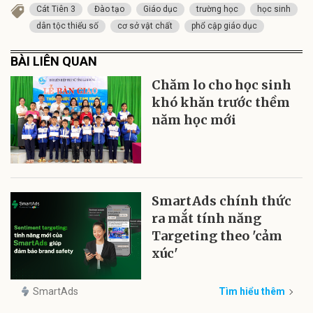
Cát Tiên 3
Đào tạo
Giáo dục
trường học
học sinh
dân tộc thiểu số
cơ sở vật chất
phổ cập giáo dục
BÀI LIÊN QUAN
Chăm lo cho học sinh
khó khăn trước thềm
năm học mới
SmartAds chính thức
ra mắt tính năng
Targeting theo 'cảm
xúc'
SmartAds
Tìm hiểu thêm