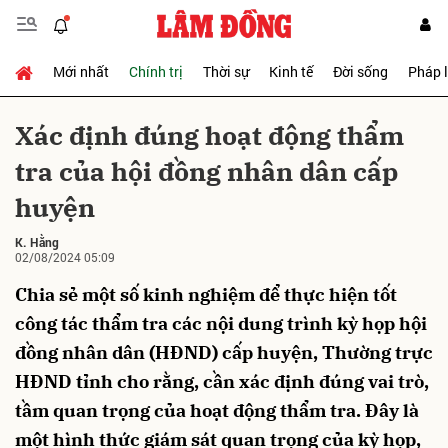
Mới nhất
Chính trị
Thời sự
Kinh tế
Đời sống
Pháp 
Gửi bình luận
Xác định đúng hoạt động thẩm
tra của hội đồng nhân dân cấp
huyện
K. Hằng
02/08/2024 05:09
Chia sẻ một số kinh nghiệm để thực hiện tốt
Hủy
Gửi
công tác thẩm tra các nội dung trình kỳ họp hội
đồng nhân dân (HĐND) cấp huyện, Thường trực
HĐND tỉnh cho rằng, cần xác định đúng vai trò,
tầm quan trọng của hoạt động thẩm tra. Đây là
một hình thức giám sát quan trọng của kỳ họp,