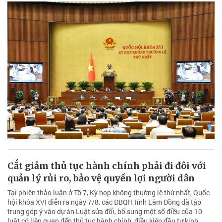
Cắt giảm thủ tục hành chính phải đi đôi với
quản lý rủi ro, bảo vệ quyền lợi người dân
Tại phiên thảo luận ở Tổ 7, Kỳ họp không thường lệ thứ nhất, Quốc
hội khóa XVI diễn ra ngày 7/8, các ĐBQH tỉnh Lâm Đồng đã tập
trung góp ý vào dự án Luật sửa đổi, bổ sung một số điều của 10
luật có liên quan đến thủ tục hành chính, điều kiện đầu tư kinh