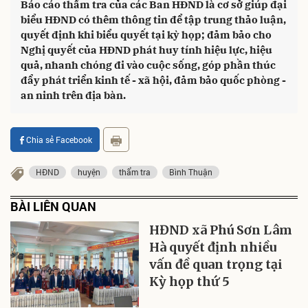
Báo cáo thẩm tra của các Ban HĐND là cơ sở giúp đại
biểu HĐND có thêm thông tin để tập trung thảo luận,
quyết định khi biểu quyết tại kỳ họp; đảm bảo cho
Nghị quyết của HĐND phát huy tính hiệu lực, hiệu
quả, nhanh chóng đi vào cuộc sống, góp phần thúc
đẩy phát triển kinh tế - xã hội, đảm bảo quốc phòng -
an ninh trên địa bàn.
Chia sẻ Facebook
HĐND
huyện
thẩm tra
Bình Thuận
BÀI LIÊN QUAN
HĐND xã Phú Sơn Lâm
Hà quyết định nhiều
vấn đề quan trọng tại
Kỳ họp thứ 5